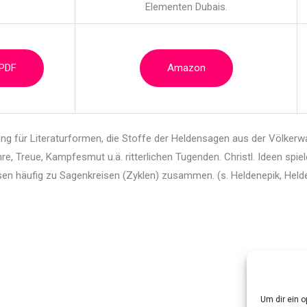
Elementen Dubais.
 PDF
Amazon
ng für Literaturformen, die Stoffe der Heldensagen aus
der Völkerw
re, Treue, Kampfesmut u.ä. ritterlichen Tugenden. Christl. Ideen spie
n häufig zu Sagenkreisen (Zyklen) zusammen. (s. Heldenepik, Helde
Um dir ein 