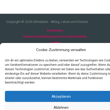
Copyright © 2026 Mittelalter - Alltag, Leben und Sterben
Impressum
Datenschutzerklärung und Cookie-Richtlinie
Quellen
Index
Cookie-Zustimmung verwalten
Um dir ein optimales Erlebnis zu bieten, verwenden wir Technologien wie Coo
um Geräteinformationen zu speichern und/oder darauf zuzugreifen. Wenn d
diesen Technologien zustimmst, können wir Daten wie das Surfverhalten ode
eindeutige IDs auf dieser Website verarbeiten. Wenn du deine Zustimmung n
erteilst oder zurückziehst, können bestimmte Merkmale und Funktionen
beeinträchtigt werden.
Akzeptieren
Ablehnen