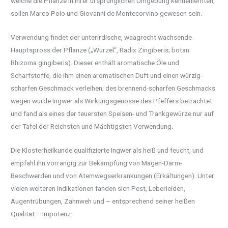
welche die Pflanze in ihrer ursprünglichen Umgebung kennenlernten,
sollen Marco Polo und Giovanni de Montecorvino gewesen sein.
Verwendung findet der unterirdische, waagrecht wachsende
Hauptspross der Pflanze („Wurzel“, Radix Zingiberis; botan.
Rhizoma gingiberis). Dieser enthält aromatische Öle und
Scharfstoffe, die ihm einen aromatischen Duft und einen würzig-
scharfen Geschmack verleihen; des brennend-scharfen Geschmacks
wegen wurde Ingwer als Wirkungsgenosse des Pfeffers betrachtet
und fand als eines der teuersten Speisen- und Trankgewürze nur auf
der Tafel der Reichsten und Mächtigsten Verwendung.
Die Klosterheilkunde qualifizierte Ingwer als heiß und feucht, und
empfahl ihn vorrangig zur Bekämpfung von Magen-Darm-
Beschwerden und von Atemwegserkrankungen (Erkältungen). Unter
vielen weiteren Indikationen fanden sich Pest, Leberleiden,
Augentrübungen, Zahnweh und – entsprechend seiner heißen
Qualität – Impotenz.