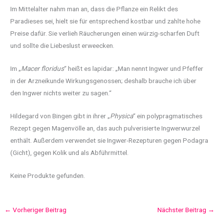
Im Mittelalter nahm man an, dass die Pflanze ein Relikt des
Paradieses sei, hielt sie für entsprechend kostbar und zahlte hohe
Preise dafür. Sie verlieh Räucherungen einen würzig-scharfen Duft
und sollte die Liebeslust erweecken.
Im „
Macer floridus
“ heißt es lapidar: „Man nennt Ingwer und Pfeffer
in der Arzneikunde Wirkungsgenossen; deshalb brauche ich über
den Ingwer nichts weiter zu sagen.“
Hildegard von Bingen gibt in ihrer „
Physica
“ ein polypragmatisches
Rezept gegen Magenvölle an, das auch pulverisierte Ingwerwurzel
enthält. Außerdem verwendet sie Ingwer-Rezepturen gegen Podagra
(Gicht), gegen Kolik und als Abführmittel.
Keine Produkte gefunden.
←
Vorheriger Beitrag
Nächster Beitrag
→