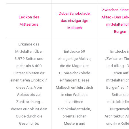
Zwischen Zinne
Dubai Schokolade,
Lexikon des
Alltag - Das Leb
das einzigartige
Mittealters
mittelalterlic
Malbuch
Burgen
Erkunde das
Mittelalter: Über
Entdecke 69
Entdecke i
3.979 Seiten und
einzigartige Motive,
„Zwischen Zi
mehr als 6.400
die die Magie der
und Alltag - 
Einträge bieten dir
Dubai-Schokolade
Leben auf
einen tiefen Einblick in
einfangen! Dieses
mittelalterlic
diese Ära. Vom
Malbuch entführt dich
Burgen“ auf 
Ablass bis zur
in eine Welt aus
Seiten die
Zunftordnung -
luxuriösen
mittelalterli
dieses eBook ist dein
Schokoladentafeln,
Burgenwelt
Guide durch die
orientalischen
Architektur, Al
Geschichte,
Mustern und
und ihre Rolle