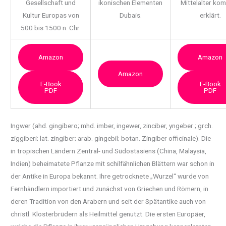
Gesellschaft und
ikonischen Elementen
Mittelalter ko
Kultur Europas von
Dubais.
erklärt.
500 bis 1500 n. Chr.
Amazon
Amazon
Amazon
E-Book
E-Book
PDF
PDF
Ingwer (ahd. gingibero; mhd. imber, ingewer, zinciber, yngeber ; grch.
ziggiberi; lat.
zingiber; arab. gingebil; botan. Zingiber officinale). Die
in tropischen Ländern Zentral- und Südostasiens (China, Malaysia,
Indien) beheimatete Pflanze mit schilfähnlichen Blättern war schon in
der Antike in Europa bekannt. Ihre getrocknete „Wurzel“ wurde von
Fernhändlern importiert und zunächst von Griechen und Römern, in
deren Tradition von den Arabern und seit der Spätantike auch von
christl. Klosterbrüdern als Heilmittel genutzt. Die ersten Europäer,