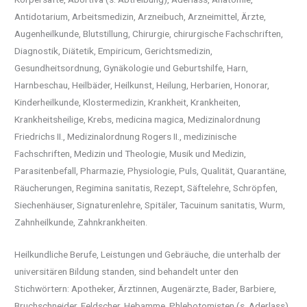
Antidotarium, Arbeitsmedizin, Arzneibuch, Arzneimittel, Ärzte,
Augenheilkunde, Blutstillung, Chirurgie, chirurgische Fachschriften,
Diagnostik, Diätetik, Empiricum, Gerichtsmedizin,
Gesundheitsordnung, Gynäkologie und Geburtshilfe, Harn,
Harnbeschau, Heilbäder, Heilkunst, Heilung, Herbarien, Honorar,
Kinderheilkunde, Klostermedizin, Krankheit, Krankheiten,
Krankheitsheilige, Krebs, medicina magica, Medizinalordnung
Friedrichs II., Medizinalordnung Rogers II., medizinische
Fachschriften, Medizin und Theologie, Musik und Medizin,
Parasitenbefall, Pharmazie, Physiologie, Puls, Qualität, Quarantäne,
Räucherungen, Regimina sanitatis, Rezept, Säftelehre, Schröpfen,
Siechenhäuser, Signaturenlehre, Spitäler, Tacuinum sanitatis, Wurm,
Zahnheilkunde, Zahnkrankheiten.
Heilkundliche Berufe, Leistungen und Gebräuche, die unterhalb der
universitären Bildung standen, sind behandelt unter den
Stichwörtern: Apotheker, Ärztinnen, Augenärzte, Bader, Barbiere,
Bruchschneider, Feldscher, Hebamme, Phlebotomisten (s. Aderlass),