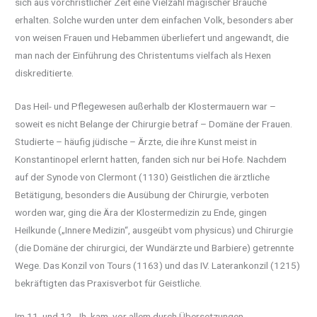
sich aus vorchristlicher Zeit eine Vielzahl magischer Bräuche
erhalten. Solche wurden unter dem einfachen Volk, besonders aber
von weisen Frauen und Hebammen überliefert und angewandt, die
man nach der Einführung des Christentums vielfach als Hexen
diskreditierte.
Das Heil- und Pflegewesen außerhalb der Klostermauern war –
soweit es nicht Belange der Chirurgie betraf – Domäne der Frauen.
Studierte – häufig jüdische – Ärzte, die ihre Kunst meist in
Konstantinopel erlernt hatten, fanden sich nur bei Hofe. Nachdem
auf der Synode von Clermont (1130) Geistlichen die ärztliche
Betätigung, besonders die Ausübung der Chirurgie, verboten
worden war, ging die Ära der Klostermedizin zu Ende, gingen
Heilkunde („Innere Medizin“, ausgeübt vom physicus) und Chirurgie
(die Domäne der chirurgici, der Wundärzte und Barbiere) getrennte
Wege. Das Konzil von Tours (1163) und das IV. Laterankonzil (1215)
bekräftigten das Praxisverbot für Geistliche.
Im 11. und 12. Jh. kam, vor allem durch Übersetzungen