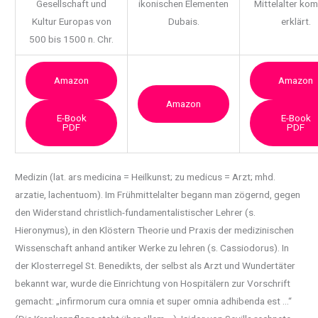
Gesellschaft und
ikonischen Elementen
Mittelalter ko
Kultur Europas von
Dubais.
erklärt.
500 bis 1500 n. Chr.
Amazon
Amazon
Amazon
E-Book
E-Book
PDF
PDF
Medizin (lat. ars medicina = Heilkunst; zu medicus = Arzt; mhd.
arzatie, lachentuom). Im Frühmittelalter
begann man zögernd, gegen
den Widerstand christlich-fundamentalistischer Lehrer (s.
Hieronymus), in den Klöstern Theorie und Praxis der medizinischen
Wissenschaft anhand antiker Werke zu lehren (s. Cassiodorus). In
der Klosterregel St. Benedikts, der selbst als Arzt und Wundertäter
bekannt war, wurde die Einrichtung von Hospitälern zur Vorschrift
gemacht: „infirmorum cura omnia et super omnia adhibenda est …“