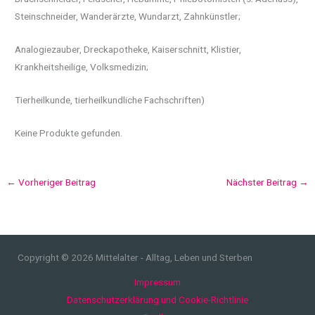
Steinschneider, Wanderärzte, Wundarzt, Zahnkünstler;
Analogiezauber, Dreckapotheke, Kaiserschnitt, Klistier,
Krankheitsheilige, Volksmedizin;
Tierheilkunde, tierheilkundliche Fachschriften)
Keine Produkte gefunden.
←
Vorheriger Beitrag
Nächster Beitrag
→
Copyright © 2026 Mittelalter - Alltag, Leben und Sterben
Impressum
Datenschutzerklärung und Cookie-Richtlinie