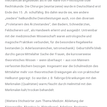
mechanicae angesiedelt als in der Nähe von Philosophie oder
Rechtskunde. Die Chirurgie (wuntarzenie) wurde in Deutschland erst
Ende des 15. Jh. schulfähig. Bis dahin wurde sie, wie andere
„niedere“ heilkundliche Dienstleistungen auch, von den diversen
„Proletariern des Ärztestandes“, den Badern, Schneidärzten,
Feldscherern usf., als Handwerk erlernt und ausgeübt. Untrennbar
mit der medizinischen Wissenschaft waren astrologische und
magische Praktiken verbunden, für die besondere Regelwerke
bestanden (s. Aderlassmännchen, Iatromechanik). Geburtshilfe blieb
durchs ganze Mittelalter Sache der Frauen, die kurioserweise
theoretisches Wissen – wenn überhaupt – aus von Männern
verfassten Büchern bezogen. Insgesamt war die Schulmedizin des
Mittelalter mehr von theoretischen Erwägungen als von praktischer
Heilkunst geprägt. So wurden z. B. fiebrige Erkrankungen mit den
Merkmalen (Qualitäten) warm/feucht durch Heilmittel mit den
Merkmalen kalt/trocken behandelt.
(Weitere Stichwörter zum Thema Medizin: Ableitung der
Körpersäfte, Abortiva (s. Abtreibung), Aderlass, Anatomie,