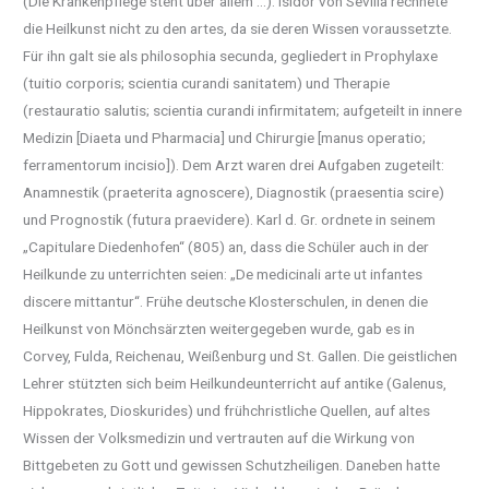
(Die Krankenpflege steht über allem …). Isidor von Sevilla rechnete
die Heilkunst nicht zu den artes, da sie deren Wissen voraussetzte.
Für ihn galt sie als philosophia secunda, gegliedert in Prophylaxe
(tuitio corporis; scientia curandi sanitatem) und Therapie
(restauratio salutis; scientia curandi infirmitatem; aufgeteilt in innere
Medizin [Diaeta und Pharmacia] und Chirurgie [manus operatio;
ferramentorum incisio]). Dem Arzt waren drei Aufgaben zugeteilt:
Anamnestik (praeterita agnoscere), Diagnostik (praesentia scire)
und Prognostik (futura praevidere). Karl d. Gr. ordnete in seinem
„Capitulare Diedenhofen“ (805) an, dass die Schüler auch in der
Heilkunde zu unterrichten seien: „De medicinali arte ut infantes
discere mittantur“. Frühe deutsche Klosterschulen, in denen die
Heilkunst von Mönchsärzten weitergegeben wurde, gab es in
Corvey, Fulda, Reichenau, Weißenburg und St. Gallen. Die geistlichen
Lehrer stützten sich beim Heilkundeunterricht auf antike (Galenus,
Hippokrates, Dioskurides) und frühchristliche Quellen, auf altes
Wissen der Volksmedizin und vertrauten auf die Wirkung von
Bittgebeten zu Gott und gewissen Schutzheiligen. Daneben hatte