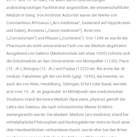
arabischsprachiger Fachliteratur angestoßen, die wissenschaftliche
Medizin in Gang. Von höchster Autorität waren die Werke von
Constantinus Africanus („Ars medicinae“, basierend auf Hippokrates
und Galen), Avicenna („Canon medicinae“), Averroes
(„Correctorium“) und Rhazes („Continens“). Von 1240 an wurde die
Pharmazie als nicht-universitäres Fach von der Medizin abgetrennt.
Ausgehend von Salerno (Medizinschule seit etwa 1030) richtete sich
die Schulmedizin an den Universitäten von Montpellier (1220), Paris
(13. Jh.), Bologna (13. Jh.) und Padua (1222) ein. Als erste der dt.
medizin. Fakultäten gilt die von Köln (gegr. 1395); die meisten, so
auch die von Wien, Heidelberg, Tübingen, Erfurt oder Basel, wurden
erst vom 15. Jh. an gegründet. Im Mittelpunkt des medizinischen
Studiums stand die Innere Medizin (liparzenie, physica) gemäß der
Lehre des Galenus, die nach scholastischer Manier kritiklos
weitergereicht wurde. Die akadem. Medizin (ars medicina) stand bei
mittelalterliche Philosophen und Rechtsgelehrten stets im Ruch einer
dem Handwerklichen verbundenen Kunst, wurde eher bei den Artes