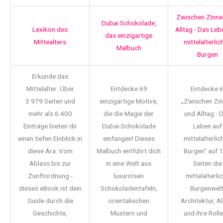
Zwischen Zinne
Dubai Schokolade,
Lexikon des
Alltag - Das Leb
das einzigartige
Mittealters
mittelalterlic
Malbuch
Burgen
Erkunde das
Mittelalter: Über
Entdecke 69
Entdecke i
3.979 Seiten und
einzigartige Motive,
„Zwischen Zi
mehr als 6.400
die die Magie der
und Alltag - 
Einträge bieten dir
Dubai-Schokolade
Leben auf
einen tiefen Einblick in
einfangen! Dieses
mittelalterlic
diese Ära. Vom
Malbuch entführt dich
Burgen“ auf 
Ablass bis zur
in eine Welt aus
Seiten die
Zunftordnung -
luxuriösen
mittelalterli
dieses eBook ist dein
Schokoladentafeln,
Burgenwelt
Guide durch die
orientalischen
Architektur, Al
Geschichte,
Mustern und
und ihre Rolle