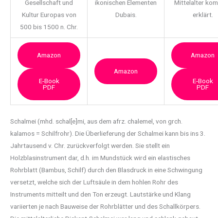
Gesellschaft und
ikonischen Elementen
Mittelalter ko
Kultur Europas von
Dubais.
erklärt.
500 bis 1500 n. Chr.
Amazon
Amazon
Amazon
E-Book
E-Book
PDF
PDF
Schalmei (mhd. schal[e]mi, aus dem afrz. chalemel, von grch.
kalamos = Schilfrohr). Die
Überlieferung der Schalmei kann bis ins 3.
Jahrtausend v. Chr. zurückverfolgt werden. Sie stellt ein
Holzblasinstrument dar, d.h. im Mundstück wird ein elastisches
Rohrblatt (Bambus, Schilf) durch den Blasdruck in eine Schwingung
versetzt, welche sich der Luftsäule in dem hohlen Rohr des
Instruments mitteilt und den Ton erzeugt. Lautstärke und Klang
variierten je nach Bauweise der Rohrblätter und des Schallkörpers.