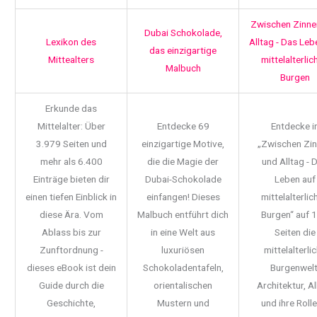
Zwischen Zinne
Dubai Schokolade,
Lexikon des
Alltag - Das Leb
das einzigartige
Mittealters
mittelalterlic
Malbuch
Burgen
Erkunde das
Mittelalter: Über
Entdecke 69
Entdecke i
3.979 Seiten und
einzigartige Motive,
„Zwischen Zi
mehr als 6.400
die die Magie der
und Alltag - 
Einträge bieten dir
Dubai-Schokolade
Leben auf
einen tiefen Einblick in
einfangen! Dieses
mittelalterlic
diese Ära. Vom
Malbuch entführt dich
Burgen“ auf 
Ablass bis zur
in eine Welt aus
Seiten die
Zunftordnung -
luxuriösen
mittelalterli
dieses eBook ist dein
Schokoladentafeln,
Burgenwelt
Guide durch die
orientalischen
Architektur, Al
Geschichte,
Mustern und
und ihre Rolle