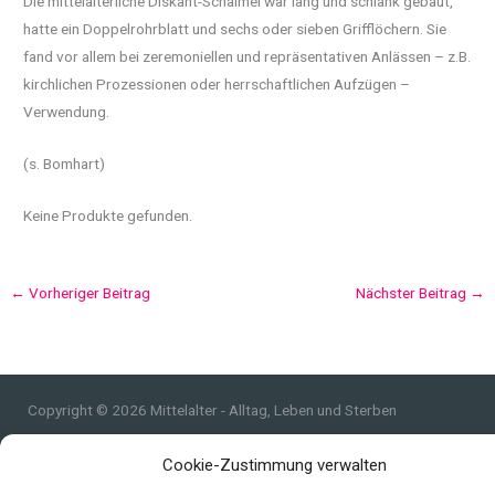
Die mittelalterliche Diskant-Schalmei war lang und schlank gebaut,
hatte ein Doppelrohrblatt und sechs oder sieben Grifflöchern. Sie
fand vor allem bei zeremoniellen und repräsentativen Anlässen – z.B.
kirchlichen Prozessionen oder herrschaftlichen Aufzügen –
Verwendung.
(s. Bomhart)
Keine Produkte gefunden.
←
Vorheriger Beitrag
Nächster Beitrag
→
Copyright © 2026 Mittelalter - Alltag, Leben und Sterben
Impressum
Cookie-Zustimmung verwalten
Datenschutzerklärung und Cookie-Richtlinie