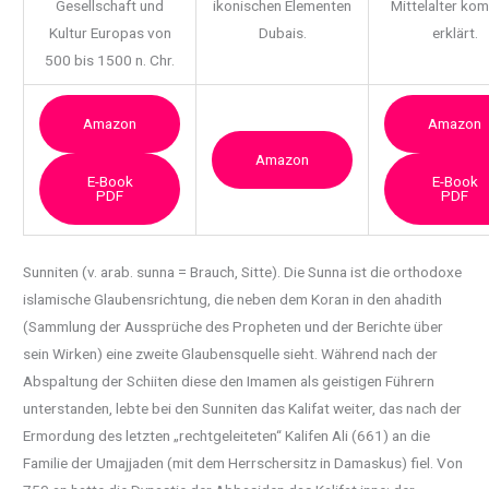
Gesellschaft und
ikonischen Elementen
Mittelalter ko
Kultur Europas von
Dubais.
erklärt.
500 bis 1500 n. Chr.
Amazon
Amazon
Amazon
E-Book
E-Book
PDF
PDF
Sunniten (v. arab. sunna = Brauch, Sitte). Die Sunna ist die orthodoxe
islamische
Glaubensrichtung, die neben dem Koran in den ahadith
(Sammlung der Aussprüche des Propheten und der Berichte über
sein Wirken) eine zweite Glaubensquelle sieht. Während nach der
Abspaltung der Schiiten diese den Imamen als geistigen Führern
unterstanden, lebte bei den Sunniten das Kalifat weiter, das nach der
Ermordung des letzten „rechtgeleiteten“ Kalifen Ali (661) an die
Familie der Umajjaden (mit dem Herrschersitz in Damaskus) fiel. Von