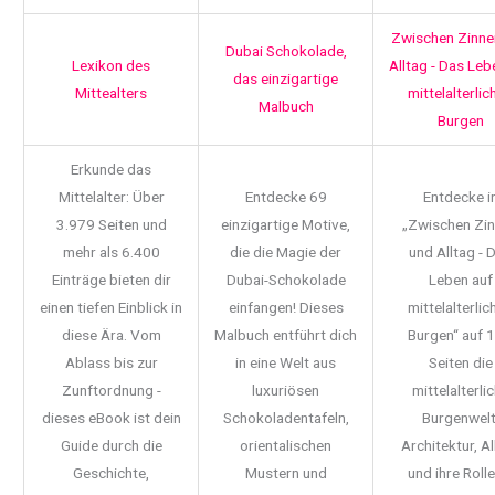
Zwischen Zinne
Dubai Schokolade,
Lexikon des
Alltag - Das Leb
das einzigartige
Mittealters
mittelalterlic
Malbuch
Burgen
Erkunde das
Mittelalter: Über
Entdecke 69
Entdecke i
3.979 Seiten und
einzigartige Motive,
„Zwischen Zi
mehr als 6.400
die die Magie der
und Alltag - 
Einträge bieten dir
Dubai-Schokolade
Leben auf
einen tiefen Einblick in
einfangen! Dieses
mittelalterlic
diese Ära. Vom
Malbuch entführt dich
Burgen“ auf 
Ablass bis zur
in eine Welt aus
Seiten die
Zunftordnung -
luxuriösen
mittelalterli
dieses eBook ist dein
Schokoladentafeln,
Burgenwelt
Guide durch die
orientalischen
Architektur, Al
Geschichte,
Mustern und
und ihre Rolle