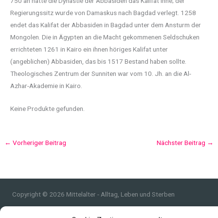
750 an hatte die Dynastie der Abbasiden das Kalifat inne; der
Regierungssitz wurde von Damaskus nach Bagdad verlegt. 1258
endet das Kalifat der Abbasiden in Bagdad unter dem Ansturm der
Mongolen. Die in Ägypten an die Macht gekommenen Seldschuken
errichteten 1261 in Kairo ein ihnen höriges Kalifat unter
(angeblichen) Abbasiden, das bis 1517 Bestand haben sollte.
Theologisches Zentrum der Sunniten war vom 10. Jh. an die Al-
Azhar-Akademie in Kairo.
Keine Produkte gefunden.
←
Vorheriger Beitrag
Nächster Beitrag
→
Copyright © 2026 Mittelalter - Alltag, Leben und Sterben
Impressum