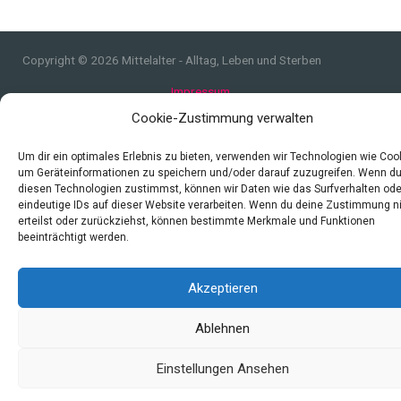
Copyright © 2026 Mittelalter - Alltag, Leben und Sterben
Impressum
Datenschutzerklärung und Cookie-Richtlinie
Cookie-Zustimmung verwalten
Quellen
Um dir ein optimales Erlebnis zu bieten, verwenden wir Technologien wie Coo
Index
um Geräteinformationen zu speichern und/oder darauf zuzugreifen. Wenn d
diesen Technologien zustimmst, können wir Daten wie das Surfverhalten ode
eindeutige IDs auf dieser Website verarbeiten. Wenn du deine Zustimmung n
erteilst oder zurückziehst, können bestimmte Merkmale und Funktionen
beeinträchtigt werden.
Akzeptieren
Ablehnen
Einstellungen Ansehen