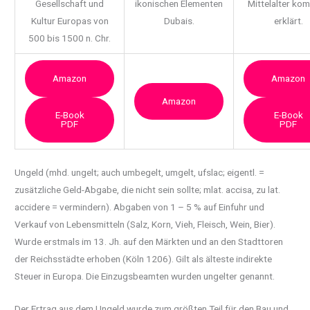
Gesellschaft und
ikonischen Elementen
Mittelalter ko
Kultur Europas von
Dubais.
erklärt.
500 bis 1500 n. Chr.
Amazon
Amazon
Amazon
E-Book
E-Book
PDF
PDF
Ungeld (mhd. ungelt; auch umbegelt, umgelt, ufslac; eigentl. =
zusätzliche Geld-Abgabe, die
nicht sein sollte; mlat. accisa, zu lat.
accidere = vermindern). Abgaben von 1 – 5 % auf Einfuhr und
Verkauf von Lebensmitteln (Salz, Korn, Vieh, Fleisch, Wein, Bier).
Wurde erstmals im 13. Jh. auf den Märkten und an den Stadttoren
der Reichsstädte erhoben (Köln 1206). Gilt als älteste indirekte
Steuer in Europa. Die Einzugsbeamten wurden ungelter genannt.
Der Ertrag aus dem Ungeld wurde zum größten Teil für den Bau und