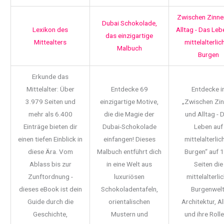
Zwischen Zinne
Dubai Schokolade,
Lexikon des
Alltag - Das Leb
das einzigartige
Mittealters
mittelalterlic
Malbuch
Burgen
Erkunde das
Mittelalter: Über
Entdecke 69
Entdecke i
3.979 Seiten und
einzigartige Motive,
„Zwischen Zi
mehr als 6.400
die die Magie der
und Alltag - 
Einträge bieten dir
Dubai-Schokolade
Leben auf
einen tiefen Einblick in
einfangen! Dieses
mittelalterlic
diese Ära. Vom
Malbuch entführt dich
Burgen“ auf 
Ablass bis zur
in eine Welt aus
Seiten die
Zunftordnung -
luxuriösen
mittelalterli
dieses eBook ist dein
Schokoladentafeln,
Burgenwelt
Guide durch die
orientalischen
Architektur, Al
Geschichte,
Mustern und
und ihre Rolle