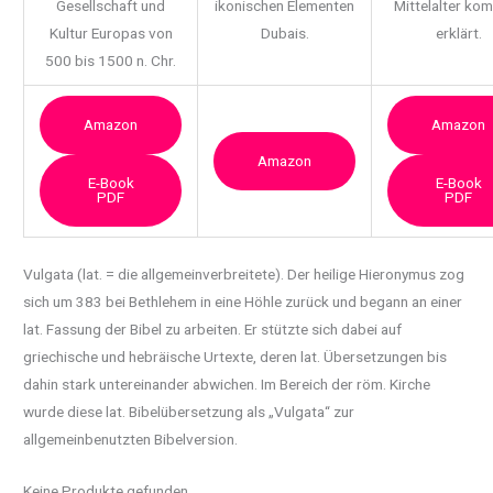
Gesellschaft und
ikonischen Elementen
Mittelalter ko
Kultur Europas von
Dubais.
erklärt.
500 bis 1500 n. Chr.
Amazon
Amazon
Amazon
E-Book
E-Book
PDF
PDF
Vulgata (lat. = die allgemeinverbreitete). Der heilige Hieronymus zog
sich um 383 bei
Bethlehem in eine Höhle zurück und begann an einer
lat. Fassung der Bibel zu arbeiten. Er stützte sich dabei auf
griechische und hebräische Urtexte, deren lat. Übersetzungen bis
dahin stark untereinander abwichen. Im Bereich der röm. Kirche
wurde diese lat. Bibelübersetzung als „Vulgata“ zur
allgemeinbenutzten Bibelversion.
Keine Produkte gefunden.