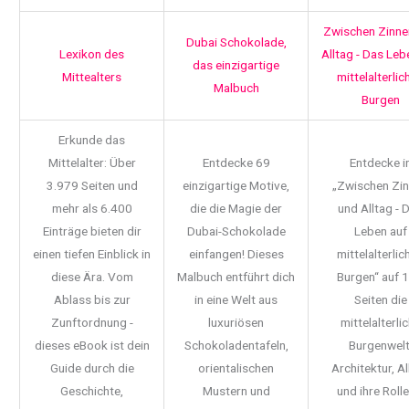
Zwischen Zinne
Dubai Schokolade,
Lexikon des
Alltag - Das Leb
das einzigartige
Mittealters
mittelalterlic
Malbuch
Burgen
Erkunde das
Mittelalter: Über
Entdecke 69
Entdecke i
3.979 Seiten und
einzigartige Motive,
„Zwischen Zi
mehr als 6.400
die die Magie der
und Alltag - 
Einträge bieten dir
Dubai-Schokolade
Leben auf
einen tiefen Einblick in
einfangen! Dieses
mittelalterlic
diese Ära. Vom
Malbuch entführt dich
Burgen“ auf 
Ablass bis zur
in eine Welt aus
Seiten die
Zunftordnung -
luxuriösen
mittelalterli
dieses eBook ist dein
Schokoladentafeln,
Burgenwelt
Guide durch die
orientalischen
Architektur, Al
Geschichte,
Mustern und
und ihre Rolle