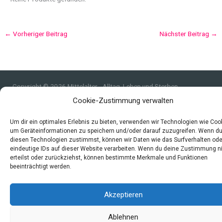
←
Vorheriger Beitrag
Nächster Beitrag
→
Copyright © 2026 Mittelalter - Alltag, Leben und Sterben
Cookie-Zustimmung verwalten
Impressum
Datenschutzerklärung und Cookie-Richtlinie
Um dir ein optimales Erlebnis zu bieten, verwenden wir Technologien wie Coo
Quellen
um Geräteinformationen zu speichern und/oder darauf zuzugreifen. Wenn d
diesen Technologien zustimmst, können wir Daten wie das Surfverhalten ode
Index
eindeutige IDs auf dieser Website verarbeiten. Wenn du deine Zustimmung n
erteilst oder zurückziehst, können bestimmte Merkmale und Funktionen
beeinträchtigt werden.
Akzeptieren
Ablehnen