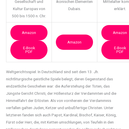
Gesellschaft und
ikonischen Elementen
Mittelalter ko
Kultur Europas von
Dubais.
erklärt.
500 bis 1500 n. Chr.
Amazon
Amazon
Amazon
E-Book
E-Book
PDF
PDF
Weltgerichtsspiel. In Deutschland sind seit dem 13. Jh.
nichtliturgische geistliche Spiele
belegt, deren Gegenstand das
endzeitliche Geschehen war: die Auferstehung der Toten, das
Jüngste Gericht Christi, der Höllensturz der Verdammten und die
Himmelfahrt der Erlösten. Als von vornherein der Verdammnis
verfallen galten Juden, Ketzer und unbußfertige Christen. Unter
letzteren fanden sich auch Papst, Kardinal, Bischof, Kaiser, König,
Fürst oder Herr, die, mit Ketten umschlungen, von Teufeln in den