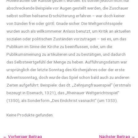
Höllenrachen der Kulisse gezerrt wurden. Es sollten jedoch nicht nur
abschreckende Beispiele vor Augen gestellt werden, die Zuschauer
selbst sollten heilsame Erschütterung erfahren – war doch keiner
von Sünden frei oder göttl. Gnade sicher. Die Weltgerichtsspiele
wurden auch als willkommener Anlass benutzt, um Kritik an aktuellen
sozialen oder politischen Zuständen vorzutragen – sei es, um das
Publikum im Sinne der Kirche zu beeinflussen, oder, um die
Publikumsmeinung zu artikulieren und zu bestätigen, und dadurch
das Selbstwertgefühl der Menge zu heben. Aufführungsdatum war
ursprünglich der letzte Sonntag des Kirchenjahres oder der erste
Adventssonntag, doch wurde das Spiel schon bald auch zu anderen
Zeiten aufgeführt. Beispiele: das dt. „Zehnjungfrauenspiel“ (erstmals
bezeugt in Eisenach, 1321), das „Rheinauer Weltgerichtsspiel“
(1350), als Sonderform „Des Endchrist vasnacht“ (um 1353).
Keine Produkte gefunden.
←
Vorheriger Beitrag
Nächster Beitrag
→