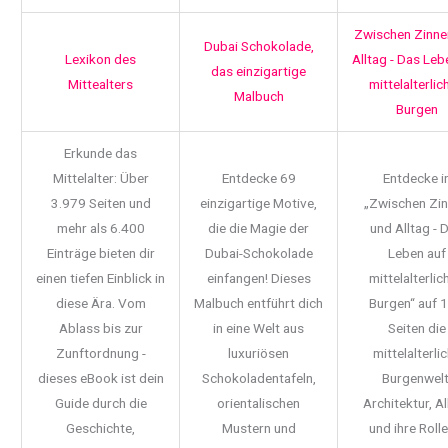
Zwischen Zinne
Dubai Schokolade,
Lexikon des
Alltag - Das Leb
das einzigartige
Mittealters
mittelalterlic
Malbuch
Burgen
Erkunde das
Mittelalter: Über
Entdecke 69
Entdecke i
3.979 Seiten und
einzigartige Motive,
„Zwischen Zi
mehr als 6.400
die die Magie der
und Alltag - 
Einträge bieten dir
Dubai-Schokolade
Leben auf
einen tiefen Einblick in
einfangen! Dieses
mittelalterlic
diese Ära. Vom
Malbuch entführt dich
Burgen“ auf 
Ablass bis zur
in eine Welt aus
Seiten die
Zunftordnung -
luxuriösen
mittelalterli
dieses eBook ist dein
Schokoladentafeln,
Burgenwelt
Guide durch die
orientalischen
Architektur, Al
Geschichte,
Mustern und
und ihre Rolle