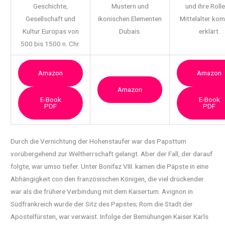
Geschichte,
Mustern und
und ihre Rolle
Gesellschaft und
ikonischen Elementen
Mittelalter ko
Kultur Europas von
Dubais.
erklärt.
500 bis 1500 n. Chr.
Amazon
Amazon
Amazon
E-Book
E-Book
PDF
PDF
Durch die Vernichtung der Hohenstaufer war das Papsttum
vorübergehend zur Weltherrschaft gelangt. Aber der Fall, der darauf
folgte, war umso tiefer. Unter Bonifaz VIII. kamen die Päpste in eine
Abhängigkeit con den französischen Königen, die viel drückender
war als die frühere Verbindung mit dem Kaisertum.
Avignon in
Südfrankreich wurde der Sitz des Papstes; Rom die Stadt der
Apostelfürsten, war verwaist. Infolge der Bemühungen Kaiser Karls