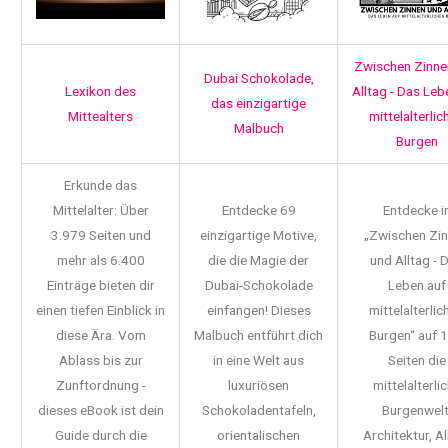
Zwischen Zinne
Dubai Schokolade,
Lexikon des
Alltag - Das Leb
das einzigartige
Mittealters
mittelalterlic
Malbuch
Burgen
Erkunde das
Mittelalter: Über
Entdecke 69
Entdecke i
3.979 Seiten und
einzigartige Motive,
„Zwischen Zi
mehr als 6.400
die die Magie der
und Alltag - 
Einträge bieten dir
Dubai-Schokolade
Leben auf
einen tiefen Einblick in
einfangen! Dieses
mittelalterlic
diese Ära. Vom
Malbuch entführt dich
Burgen“ auf 
Ablass bis zur
in eine Welt aus
Seiten die
Zunftordnung -
luxuriösen
mittelalterli
dieses eBook ist dein
Schokoladentafeln,
Burgenwelt
Guide durch die
orientalischen
Architektur, Al