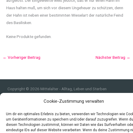
aufgelöst. Der Eingeweihte weiß jedoch, daß er nur einen Hahn im
Haus halten muß, um sich vor diesem Ungeheuer zu schützen, denn
der Hahn ist neben einer bestimmten Wieselart der natürliche Feind
des Basilisken.
Keine Produkte gefunden.
←
Vorheriger Beitrag
Nächster Beitrag
→
Copyright © 2026 Mittelalter - Alltag, Leben und Sterben
Impressum
Cookie-Zustimmung verwalten
Datenschutzerklärung und Cookie-Richtlinie
Quellen
Um dir ein optimales Erlebnis zu bieten, verwenden wir Technologien wie Coo
um Geräteinformationen zu speichern und/oder darauf zuzugreifen. Wenn d
Index
diesen Technologien zustimmst, können wir Daten wie das Surfverhalten ode
eindeutige IDs auf dieser Website verarbeiten. Wenn du deine Zustimmung n