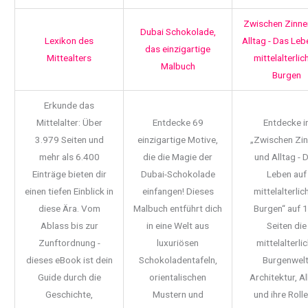
Zwischen Zinne
Dubai Schokolade,
Lexikon des
Alltag - Das Leb
das einzigartige
Mittealters
mittelalterlic
Malbuch
Burgen
Erkunde das
Mittelalter: Über
Entdecke 69
Entdecke i
3.979 Seiten und
einzigartige Motive,
„Zwischen Zi
mehr als 6.400
die die Magie der
und Alltag - 
Einträge bieten dir
Dubai-Schokolade
Leben auf
einen tiefen Einblick in
einfangen! Dieses
mittelalterlic
diese Ära. Vom
Malbuch entführt dich
Burgen“ auf 
Ablass bis zur
in eine Welt aus
Seiten die
Zunftordnung -
luxuriösen
mittelalterli
dieses eBook ist dein
Schokoladentafeln,
Burgenwelt
Guide durch die
orientalischen
Architektur, Al
Geschichte,
Mustern und
und ihre Rolle