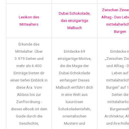
Zwischen Zinne
Dubai Schokolade,
Lexikon des
Alltag - Das Leb
das einzigartige
Mittealters
mittelalterlic
Malbuch
Burgen
Erkunde das
Mittelalter: Über
Entdecke 69
Entdecke i
3.979 Seiten und
einzigartige Motive,
„Zwischen Zi
mehr als 6.400
die die Magie der
und Alltag - 
Einträge bieten dir
Dubai-Schokolade
Leben auf
einen tiefen Einblick in
einfangen! Dieses
mittelalterlic
diese Ära. Vom
Malbuch entführt dich
Burgen“ auf 
Ablass bis zur
in eine Welt aus
Seiten die
Zunftordnung -
luxuriösen
mittelalterli
dieses eBook ist dein
Schokoladentafeln,
Burgenwelt
Guide durch die
orientalischen
Architektur, Al
Geschichte,
Mustern und
und ihre Rolle