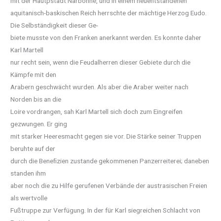
mit der Hautpstadt Narbonne, und in einem neuentstandenen
aquitanisch-baskischen Reich herrschte der mächtige Herzog Eudo.
Die Selbständigkeit dieser Ge-
biete musste von den Franken anerkannt werden. Es konnte daher
Karl Martell
nur recht sein, wenn die Feudalherren dieser Gebiete durch die
Kämpfe mit den
Arabern geschwächt wurden. Als aber die Araber weiter nach
Norden bis an die
Loire vordrangen, sah Karl Martell sich doch zum Eingreifen
gezwungen. Er ging
mit starker Heeresmacht gegen sie vor. Die Stärke seiner Truppen
beruhte auf der
durch die Beneﬁzien zustande gekommenen Panzerreiterei; daneben
standen ihm
aber noch die zu Hilfe gerufenen Verbände der austrasischen Freien
als wertvolle
Fußtruppe zur Verfügung. In der für Karl siegreichen Schlacht von