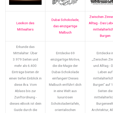
Zwischen Zinne
Dubai Schokolade,
Lexikon des
Alltag - Das Leb
das einzigartige
Mittealters
mittelalterlic
Malbuch
Burgen
Erkunde das
Mittelalter: Über
Entdecke 69
Entdecke i
3.979 Seiten und
einzigartige Motive,
„Zwischen Zi
mehr als 6.400
die die Magie der
und Alltag - 
Einträge bieten dir
Dubai-Schokolade
Leben auf
einen tiefen Einblick in
einfangen! Dieses
mittelalterlic
diese Ära. Vom
Malbuch entführt dich
Burgen“ auf 
Ablass bis zur
in eine Welt aus
Seiten die
Zunftordnung -
luxuriösen
mittelalterli
dieses eBook ist dein
Schokoladentafeln,
Burgenwelt
Guide durch die
orientalischen
Architektur, Al