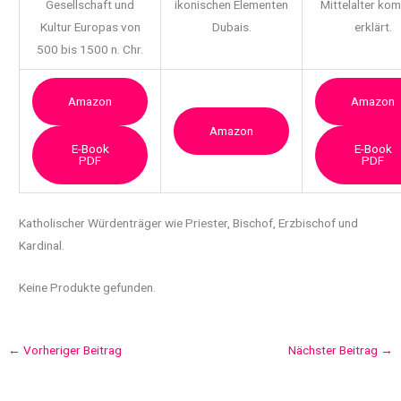
Gesellschaft und
ikonischen Elementen
Mittelalter ko
Kultur Europas von
Dubais.
erklärt.
500 bis 1500 n. Chr.
Amazon
Amazon
Amazon
E-Book
E-Book
PDF
PDF
Katholischer Würdenträger wie
Priester, Bischof, Erzbischof und
Kardinal.
Keine Produkte gefunden.
←
Vorheriger Beitrag
Nächster Beitrag
→