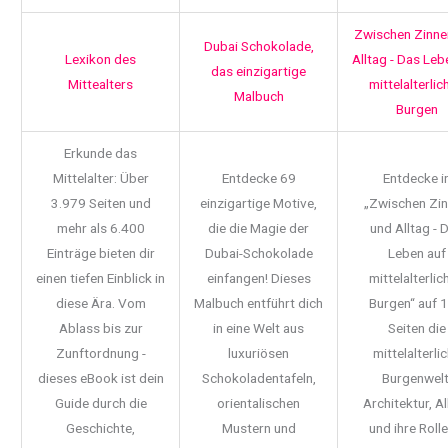
Zwischen Zinne
Dubai Schokolade,
Lexikon des
Alltag - Das Leb
das einzigartige
Mittealters
mittelalterlic
Malbuch
Burgen
Erkunde das
Mittelalter: Über
Entdecke 69
Entdecke i
3.979 Seiten und
einzigartige Motive,
„Zwischen Zi
mehr als 6.400
die die Magie der
und Alltag - 
Einträge bieten dir
Dubai-Schokolade
Leben auf
einen tiefen Einblick in
einfangen! Dieses
mittelalterlic
diese Ära. Vom
Malbuch entführt dich
Burgen“ auf 
Ablass bis zur
in eine Welt aus
Seiten die
Zunftordnung -
luxuriösen
mittelalterli
dieses eBook ist dein
Schokoladentafeln,
Burgenwelt
Guide durch die
orientalischen
Architektur, Al
Geschichte,
Mustern und
und ihre Rolle