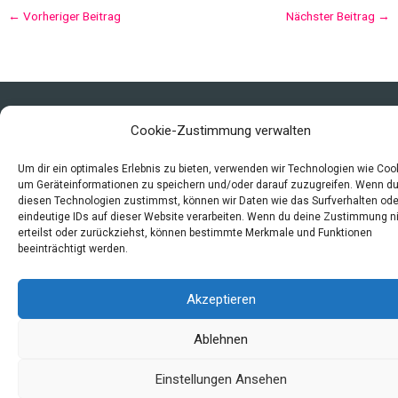
←
Vorheriger Beitrag
Nächster Beitrag
→
Copyright © 2026 Mittelalter - Alltag, Leben und Sterben
Cookie-Zustimmung verwalten
Impressum
Datenschutzerklärung und Cookie-Richtlinie
Um dir ein optimales Erlebnis zu bieten, verwenden wir Technologien wie Coo
um Geräteinformationen zu speichern und/oder darauf zuzugreifen. Wenn d
Quellen
diesen Technologien zustimmst, können wir Daten wie das Surfverhalten ode
Index
eindeutige IDs auf dieser Website verarbeiten. Wenn du deine Zustimmung n
erteilst oder zurückziehst, können bestimmte Merkmale und Funktionen
beeinträchtigt werden.
Akzeptieren
Ablehnen
Einstellungen Ansehen