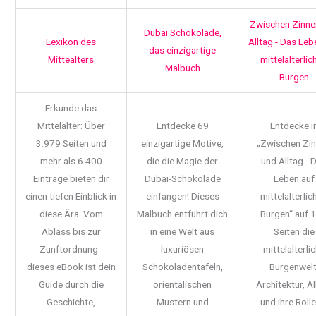
Zwischen Zinne
Dubai Schokolade,
Lexikon des
Alltag - Das Leb
das einzigartige
Mittealters
mittelalterlic
Malbuch
Burgen
Erkunde das
Mittelalter: Über
Entdecke 69
Entdecke i
3.979 Seiten und
einzigartige Motive,
„Zwischen Zi
mehr als 6.400
die die Magie der
und Alltag - 
Einträge bieten dir
Dubai-Schokolade
Leben auf
einen tiefen Einblick in
einfangen! Dieses
mittelalterlic
diese Ära. Vom
Malbuch entführt dich
Burgen“ auf 
Ablass bis zur
in eine Welt aus
Seiten die
Zunftordnung -
luxuriösen
mittelalterli
dieses eBook ist dein
Schokoladentafeln,
Burgenwelt
Guide durch die
orientalischen
Architektur, Al
Geschichte,
Mustern und
und ihre Rolle