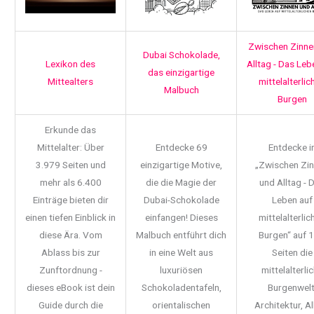
Zwischen Zinne
Dubai Schokolade,
Lexikon des
Alltag - Das Leb
das einzigartige
Mittealters
mittelalterlic
Malbuch
Burgen
Erkunde das
Mittelalter: Über
Entdecke 69
Entdecke i
3.979 Seiten und
einzigartige Motive,
„Zwischen Zi
mehr als 6.400
die die Magie der
und Alltag - 
Einträge bieten dir
Dubai-Schokolade
Leben auf
einen tiefen Einblick in
einfangen! Dieses
mittelalterlic
diese Ära. Vom
Malbuch entführt dich
Burgen“ auf 
Ablass bis zur
in eine Welt aus
Seiten die
Zunftordnung -
luxuriösen
mittelalterli
dieses eBook ist dein
Schokoladentafeln,
Burgenwelt
Guide durch die
orientalischen
Architektur, Al