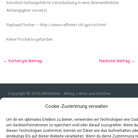
künstlich herbeigeführte Verschuldung in eine sklavenähnliche
Abhängigkeit versetzt.
Raphael Fischer – http://www.raffiniert.ch/gprost.html
Keine Produkte gefunden.
←
Vorheriger Beitrag
Nächster Beitrag
→
Copyright © 2026 Mittelalter - Alltag, Leben und Sterben
Impressum
Cookie-Zustimmung verwalten
Datenschutzerklärung und Cookie-Richtlinie
Quellen
Um dir ein optimales Erlebnis zu bieten, verwenden wir Technologien wie Coo
um Geräteinformationen zu speichern und/oder darauf zuzugreifen. Wenn d
Index
diesen Technologien zustimmst, können wir Daten wie das Surfverhalten ode
eindeutige IDs auf dieser Website verarbeiten. Wenn du deine Zustimmung n