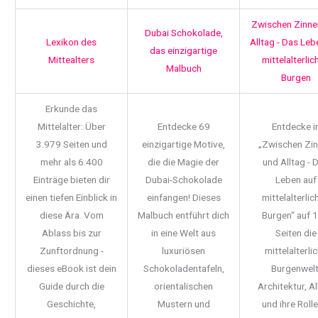
Zwischen Zinne
Dubai Schokolade,
Lexikon des
Alltag - Das Leb
das einzigartige
Mittealters
mittelalterlic
Malbuch
Burgen
Erkunde das
Mittelalter: Über
Entdecke 69
Entdecke i
3.979 Seiten und
einzigartige Motive,
„Zwischen Zi
mehr als 6.400
die die Magie der
und Alltag - 
Einträge bieten dir
Dubai-Schokolade
Leben auf
einen tiefen Einblick in
einfangen! Dieses
mittelalterlic
diese Ära. Vom
Malbuch entführt dich
Burgen“ auf 
Ablass bis zur
in eine Welt aus
Seiten die
Zunftordnung -
luxuriösen
mittelalterli
dieses eBook ist dein
Schokoladentafeln,
Burgenwelt
Guide durch die
orientalischen
Architektur, Al
Geschichte,
Mustern und
und ihre Rolle