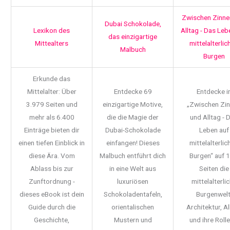
Zwischen Zinne
Dubai Schokolade,
Lexikon des
Alltag - Das Leb
das einzigartige
Mittealters
mittelalterlic
Malbuch
Burgen
Erkunde das
Mittelalter: Über
Entdecke 69
Entdecke i
3.979 Seiten und
einzigartige Motive,
„Zwischen Zi
mehr als 6.400
die die Magie der
und Alltag - 
Einträge bieten dir
Dubai-Schokolade
Leben auf
einen tiefen Einblick in
einfangen! Dieses
mittelalterlic
diese Ära. Vom
Malbuch entführt dich
Burgen“ auf 
Ablass bis zur
in eine Welt aus
Seiten die
Zunftordnung -
luxuriösen
mittelalterli
dieses eBook ist dein
Schokoladentafeln,
Burgenwelt
Guide durch die
orientalischen
Architektur, Al
Geschichte,
Mustern und
und ihre Rolle