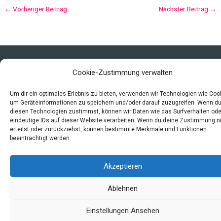
←
Vorheriger Beitrag
Nächster Beitrag
→
Copyright © 2026 Mittelalter - Alltag, Leben und Sterben
Cookie-Zustimmung verwalten
Impressum
Datenschutzerklärung und Cookie-Richtlinie
Um dir ein optimales Erlebnis zu bieten, verwenden wir Technologien wie Coo
um Geräteinformationen zu speichern und/oder darauf zuzugreifen. Wenn d
Quellen
diesen Technologien zustimmst, können wir Daten wie das Surfverhalten ode
Index
eindeutige IDs auf dieser Website verarbeiten. Wenn du deine Zustimmung n
erteilst oder zurückziehst, können bestimmte Merkmale und Funktionen
beeinträchtigt werden.
Akzeptieren
Ablehnen
Einstellungen Ansehen