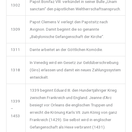
Papst Bonifaz VIII. verkündet in seiner Bulle „Unam
1302
sanctam“ den päpstlichen Weltherrschaftsanspruch.
Papst Clemens V. verlegt den Papstsitz nach
1309
Avignon. Damit beginnt die so genannte
„Babylonische Gefangenschaft der Kirche“.
1311
Dante arbeitet an der Göttlichen Komödie.
In Venedig wird ein Gesetz zur Geldüberschreibung
1318
(Giro) erlassen und damit ein neues Zahlungssystem
entwickelt.
1339 beginnt Eduard III. den Hundertjähriger Krieg
zwischen Frankreich und England. Jeanne d’Arc
1339
besiegt vor Orleans die englischen Truppen und
–
erreicht die Krönung Karls VII. zum König von ganz
1453
Frankreich (1429). Sie selbst wird in englischer
Gefangenschaft als Hexe verbrannt (1431).