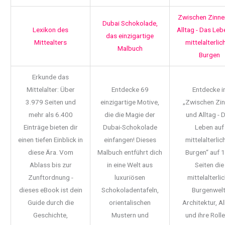
Zwischen Zinne
Dubai Schokolade,
Lexikon des
Alltag - Das Leb
das einzigartige
Mittealters
mittelalterlic
Malbuch
Burgen
Erkunde das
Mittelalter: Über
Entdecke 69
Entdecke i
3.979 Seiten und
einzigartige Motive,
„Zwischen Zi
mehr als 6.400
die die Magie der
und Alltag - 
Einträge bieten dir
Dubai-Schokolade
Leben auf
einen tiefen Einblick in
einfangen! Dieses
mittelalterlic
diese Ära. Vom
Malbuch entführt dich
Burgen“ auf 
Ablass bis zur
in eine Welt aus
Seiten die
Zunftordnung -
luxuriösen
mittelalterli
dieses eBook ist dein
Schokoladentafeln,
Burgenwelt
Guide durch die
orientalischen
Architektur, Al
Geschichte,
Mustern und
und ihre Rolle