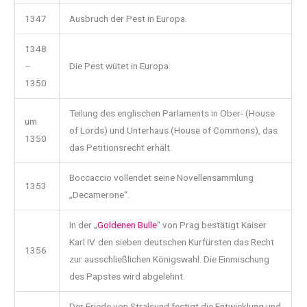
1347
Ausbruch der Pest in Europa.
1348
–
Die Pest wütet in Europa.
1350
Teilung des englischen Parlaments in Ober- (House
um
of Lords) und Unterhaus (House of Commons), das
1350
das Petitionsrecht erhält.
Boccaccio vollendet seine Novellensammlung
1353
„Decamerone“.
In der „
Goldenen Bulle
“ von Prag bestätigt Kaiser
Karl IV. den sieben deutschen Kurfürsten das Recht
1356
zur ausschließlichen Königswahl. Die Einmischung
des Papstes wird abgelehnt.
Der Friede von Stralsund festigt die Entwicklung und