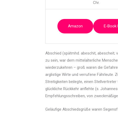
Chr.
Amazon
E-Book
Abschied (spätmhd. abeschit, abescheit; v
zu sein, war dem mittelalterliche Mensche
wiederzukehren – groß waren die Gefahren
arglistige Wirte und verrufene Fährleute. 
Streitigkeiten beilegte, einen Stellvertre
glückliche Rückkehr anflehte (s. Johannes
Empfehlungsschreiben, von zweckmäßiger 
Geläufige Abschiedsgrüße waren Segensfo