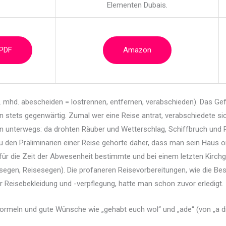
Elementen Dubais.
 PDF
Amazon
. mhd. abescheiden = lostrennen, entfernen,
verabschieden). Das Ge
n stets gegenwärtig. Zumal wer eine Reise antrat, verabschiedete sic
 unterwegs: da drohten Räuber und Wetterschlag, Schiffbruch und P
Zu den Präliminarien einer Reise gehörte daher, dass man sein Haus or
ter für die Zeit der Abwesenheit bestimmte und bei einem letzten Kir
segen, Reisesegen). Die profaneren Reisevorbereitungen, wie die Bes
Reisebekleidung und -verpflegung, hatte man schon zuvor erledigt.
rmeln und gute Wünsche wie „gehabt euch wol“ und „ade“ (von „a di