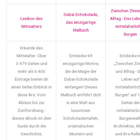
Zwischen Zinne
Dubai Schokolade,
Lexikon des
Alltag - Das Leb
das einzigartige
Mittealters
mittelalterlic
Malbuch
Burgen
Erkunde das
Mittelalter: Über
Entdecke 69
Entdecke i
3.979 Seiten und
einzigartige Motive,
„Zwischen Zi
mehr als 6.400
die die Magie der
und Alltag - 
Einträge bieten dir
Dubai-Schokolade
Leben auf
einen tiefen Einblick in
einfangen! Dieses
mittelalterlic
diese Ära. Vom
Malbuch entführt dich
Burgen“ auf 
Ablass bis zur
in eine Welt aus
Seiten die
Zunftordnung -
luxuriösen
mittelalterli
dieses eBook ist dein
Schokoladentafeln,
Burgenwelt
Guide durch die
orientalischen
Architektur, Al
Geschichte,
Mustern und
und ihre Rolle