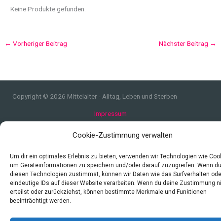
Keine Produkte gefunden.
←
Vorheriger Beitrag
Nächster Beitrag
→
Copyright © 2026 Mittelalter - Alltag, Leben und Sterben
Impressum
Datenschutzerklärung und Cookie-Richtlinie
Cookie-Zustimmung verwalten
Quellen
Index
Um dir ein optimales Erlebnis zu bieten, verwenden wir Technologien wie Coo
um Geräteinformationen zu speichern und/oder darauf zuzugreifen. Wenn d
diesen Technologien zustimmst, können wir Daten wie das Surfverhalten ode
eindeutige IDs auf dieser Website verarbeiten. Wenn du deine Zustimmung n
erteilst oder zurückziehst, können bestimmte Merkmale und Funktionen
beeinträchtigt werden.