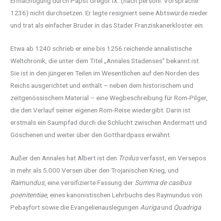
Ermächtigung durch Papst Gregor IX. (nach persönl. Vorsprache
1236) nicht durchsetzen. Er legte resigniert seine Abtswürde nieder
und trat als einfacher Bruder in das Stader Franziskanerkloster ein.
Etwa ab 1240 schrieb er eine bis 1256 reichende annalistische
Weltchronik, die unter dem Titel „Annales Stadenses“ bekannt ist.
Sie ist in den jüngeren Teilen im Wesentlichen auf den Norden des
Reichs ausgerichtet und enthält – neben dem historischem und
zeitgenössischem Material – eine Wegbeschreibung für Rom-Pilger,
die den Verlauf seiner eigenen Rom-Reise wiedergibt. Darin ist
erstmals ein Saumpfad durch die Schlucht zwischen Andermatt und
Göschenen und weiter über den Gotthardpass erwähnt.
Außer den Annales hat Albert ist den
Troilus
verfasst, ein Versepos
in mehr als 5.000 Versen über den Trojanischen Krieg, und
Raimundus
, eine versifizierte Fassung der
Summa de casibus
poenitentiae
, eines kanonistischen Lehrbuchs des Raymundus von
Pebayfort sowie die Evangelienauslegungen
Auriga
und
Quadriga
.