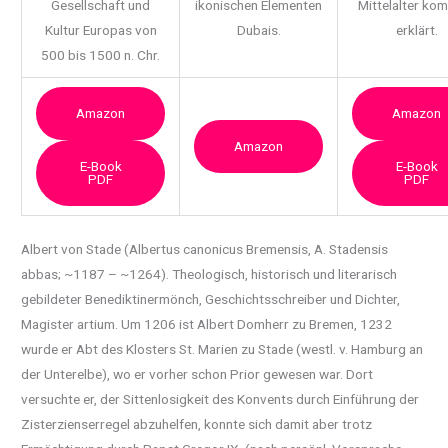
Gesellschaft und
ikonischen Elementen
Mittelalter ko
Kultur Europas von
Dubais.
erklärt.
500 bis 1500 n. Chr.
Amazon
Amazon
Amazon
E-Book
E-Book
PDF
PDF
Albert von Stade (Albertus canonicus Bremensis, A. Stadensis
abbas; ~1187 – ~1264).
Theologisch, historisch und literarisch
gebildeter Benediktinermönch, Geschichtsschreiber und Dichter,
Magister artium. Um 1206 ist Albert Domherr zu Bremen, 1232
wurde er Abt des Klosters St. Marien zu Stade (westl. v. Hamburg an
der Unterelbe), wo er vorher schon Prior gewesen war. Dort
versuchte er, der Sittenlosigkeit des Konvents durch Einführung der
Zisterzienserregel abzuhelfen, konnte sich damit aber trotz