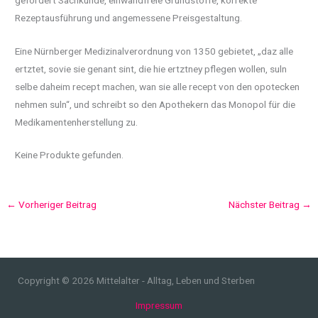
Rezeptausführung und angemessene Preisgestaltung.
Eine Nürnberger Medizinalverordnung von 1350 gebietet, „daz alle
ertztet, sovie sie genant sint, die hie ertztney pflegen wollen, suln
selbe daheim recept machen, wan sie alle recept von den opotecken
nehmen suln“, und schreibt so den Apothekern das Monopol für die
Medikamentenherstellung zu.
Keine Produkte gefunden.
←
Vorheriger Beitrag
Nächster Beitrag
→
Copyright © 2026 Mittelalter - Alltag, Leben und Sterben
Impressum