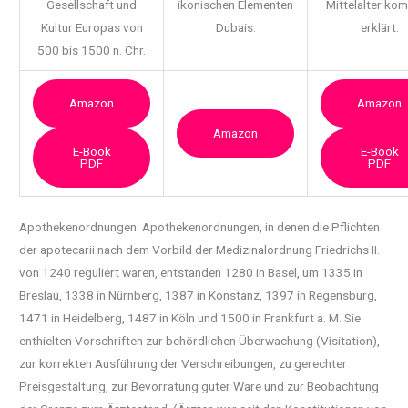
Gesellschaft und
ikonischen Elementen
Mittelalter ko
Kultur Europas von
Dubais.
erklärt.
500 bis 1500 n. Chr.
Amazon
Amazon
Amazon
E-Book
E-Book
PDF
PDF
Apothekenordnungen. Apothekenordnungen, in denen die Pflichten
der apotecarii nach dem Vorbild
der Medizinalordnung Friedrichs II.
von 1240 reguliert waren, entstanden 1280 in Basel, um 1335 in
Breslau, 1338 in Nürnberg, 1387 in Konstanz, 1397 in Regensburg,
1471 in Heidelberg, 1487 in Köln und 1500 in Frankfurt a. M. Sie
enthielten Vorschriften zur behördlichen Überwachung (Visitation),
zur korrekten Ausführung der Verschreibungen, zu gerechter
Preisgestaltung, zur Bevorratung guter Ware und zur Beobachtung