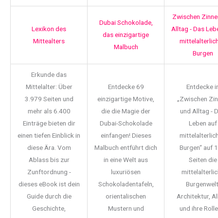
Zwischen Zinne
Dubai Schokolade,
Lexikon des
Alltag - Das Leb
das einzigartige
Mittealters
mittelalterlic
Malbuch
Burgen
Erkunde das
Mittelalter: Über
Entdecke 69
Entdecke i
3.979 Seiten und
einzigartige Motive,
„Zwischen Zi
mehr als 6.400
die die Magie der
und Alltag - 
Einträge bieten dir
Dubai-Schokolade
Leben auf
einen tiefen Einblick in
einfangen! Dieses
mittelalterlic
diese Ära. Vom
Malbuch entführt dich
Burgen“ auf 
Ablass bis zur
in eine Welt aus
Seiten die
Zunftordnung -
luxuriösen
mittelalterli
dieses eBook ist dein
Schokoladentafeln,
Burgenwelt
Guide durch die
orientalischen
Architektur, Al
Geschichte,
Mustern und
und ihre Rolle