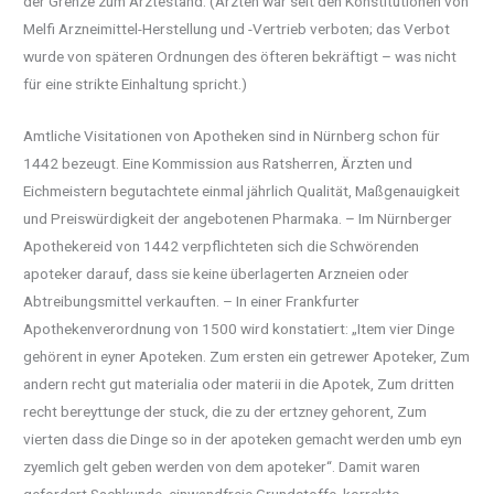
der Grenze zum Ärztestand. (Ärzten war seit den Konstitutionen von
Melfi Arzneimittel-Herstellung und -Vertrieb verboten; das Verbot
wurde von späteren Ordnungen des öfteren bekräftigt – was nicht
für eine strikte Einhaltung spricht.)
Amtliche Visitationen von Apotheken sind in Nürnberg schon für
1442 bezeugt. Eine Kommission aus Ratsherren, Ärzten und
Eichmeistern begutachtete einmal jährlich Qualität, Maßgenauigkeit
und Preiswürdigkeit der angebotenen Pharmaka. – Im Nürnberger
Apothekereid von 1442 verpflichteten sich die Schwörenden
apoteker darauf, dass sie keine überlagerten Arzneien oder
Abtreibungsmittel verkauften. – In einer Frankfurter
Apothekenverordnung von 1500 wird konstatiert: „Item vier Dinge
gehörent in eyner Apoteken. Zum ersten ein getrewer Apoteker, Zum
andern recht gut materialia oder materii in die Apotek, Zum dritten
recht bereyttunge der stuck, die zu der ertzney gehorent, Zum
vierten dass die Dinge so in der apoteken gemacht werden umb eyn
zyemlich gelt geben werden von dem apoteker“. Damit waren
gefordert Sachkunde, einwandfreie Grundstoffe, korrekte