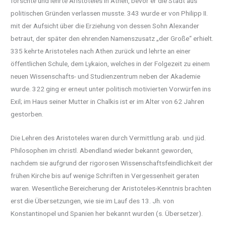
forschte und lehrte Aristoteles in Athen, bevor er die Stadt aus
politischen Gründen verlassen musste. 343 wurde er von Philipp II.
mit der Aufsicht über die Erziehung von dessen Sohn Alexander
betraut, der später den ehrenden Namenszusatz „der Große“ erhielt.
335 kehrte Aristoteles nach Athen zurück und lehrte an einer
öffentlichen Schule, dem Lykaion, welches in der Folgezeit zu einem
neuen Wissenschafts- und Studienzentrum neben der Akademie
wurde. 322 ging er erneut unter politisch motivierten Vorwürfen ins
Exil; im Haus seiner Mutter in Chalkis ist er im Alter von 62 Jahren
gestorben.
Die Lehren des Aristoteles waren durch Vermittlung arab. und jüd.
Philosophen im christl. Abendland wieder bekannt geworden,
nachdem sie aufgrund der rigorosen Wissenschaftsfeindlichkeit der
frühen Kirche bis auf wenige Schriften in Vergessenheit geraten
waren. Wesentliche Bereicherung der Aristoteles-Kenntnis brachten
erst die Übersetzungen, wie sie im Lauf des 13. Jh. von
Konstantinopel und Spanien her bekannt wurden (s. Übersetzer).