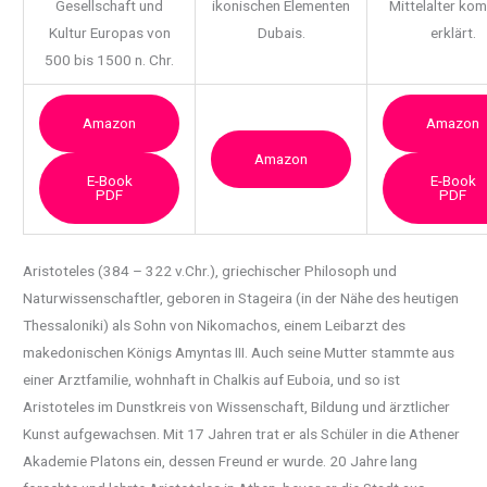
Gesellschaft und
ikonischen Elementen
Mittelalter ko
Kultur Europas von
Dubais.
erklärt.
500 bis 1500 n. Chr.
Amazon
Amazon
Amazon
E-Book
E-Book
PDF
PDF
Aristoteles (384 – 322 v.Chr.), griechischer Philosoph und
Naturwissenschaftler, geboren in
Stageira (in der Nähe des heutigen
Thessaloniki) als Sohn von Nikomachos, einem Leibarzt des
makedonischen Königs Amyntas III. Auch seine Mutter stammte aus
einer Arztfamilie, wohnhaft in Chalkis auf Euboia, und so ist
Aristoteles im Dunstkreis von Wissenschaft, Bildung und ärztlicher
Kunst aufgewachsen. Mit 17 Jahren trat er als Schüler in die Athener
Akademie Platons ein, dessen Freund er wurde. 20 Jahre lang