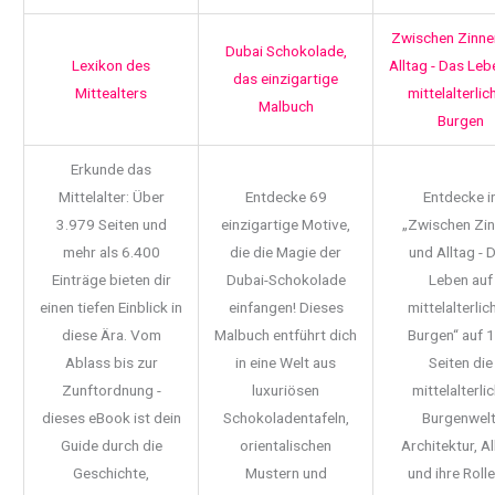
Zwischen Zinne
Dubai Schokolade,
Lexikon des
Alltag - Das Leb
das einzigartige
Mittealters
mittelalterlic
Malbuch
Burgen
Erkunde das
Mittelalter: Über
Entdecke 69
Entdecke i
3.979 Seiten und
einzigartige Motive,
„Zwischen Zi
mehr als 6.400
die die Magie der
und Alltag - 
Einträge bieten dir
Dubai-Schokolade
Leben auf
einen tiefen Einblick in
einfangen! Dieses
mittelalterlic
diese Ära. Vom
Malbuch entführt dich
Burgen“ auf 
Ablass bis zur
in eine Welt aus
Seiten die
Zunftordnung -
luxuriösen
mittelalterli
dieses eBook ist dein
Schokoladentafeln,
Burgenwelt
Guide durch die
orientalischen
Architektur, Al
Geschichte,
Mustern und
und ihre Rolle