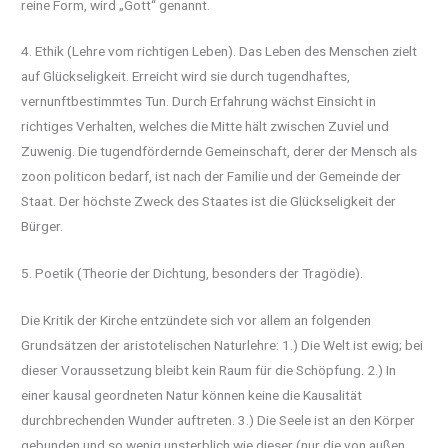
reine Form, wird „Gott“ genannt.
4. Ethik (Lehre vom richtigen Leben). Das Leben des Menschen zielt
auf Glückseligkeit. Erreicht wird sie durch tugendhaftes,
vernunftbestimmtes Tun. Durch Erfahrung wächst Einsicht in
richtiges Verhalten, welches die Mitte hält zwischen Zuviel und
Zuwenig. Die tugendfördernde Gemeinschaft, derer der Mensch als
zoon politicon bedarf, ist nach der Familie und der Gemeinde der
Staat. Der höchste Zweck des Staates ist die Glückseligkeit der
Bürger.
5. Poetik (Theorie der Dichtung, besonders der Tragödie).
Die Kritik der Kirche entzündete sich vor allem an folgenden
Grundsätzen der aristotelischen Naturlehre: 1.) Die Welt ist ewig; bei
dieser Voraussetzung bleibt kein Raum für die Schöpfung. 2.) In
einer kausal geordneten Natur können keine die Kausalität
durchbrechenden Wunder auftreten. 3.) Die Seele ist an den Körper
gebunden und so wenig unsterblich wie dieser (nur die von außen