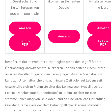
Gesellschaft und
ikonischen Elementen
Mittelalter ko
Kultur Europas von
Dubais.
erklärt.
500 bis 1500 n. Chr.
Amazon
Amazon
Amazon
E-Book
E-Book
PDF
PDF
beneficium (lat., = Wohltat). Ursprünglich stand der Begriff für die
Überlassung
landwirtschaftl. nutzbaren Bodens seitens eines Herren
an einen Vasallen zu günstigen Bedingungen. Aus der Vergabe von
Land zur Unterhaltssicherung auf längere Zeit oder auf Lebenszeit
entwickelte sich im Frühmittelalter das Lehnswesen (vasallitisches
Lehen). Daneben stand „beneficium“ im Frühmittelalter für eine
fromme Schenkung von Geld oder Land an eine kirchliche Einrichtung
(Kloster, Pfarrei), aus der dem Geber göttliche Gnadenzuwendung