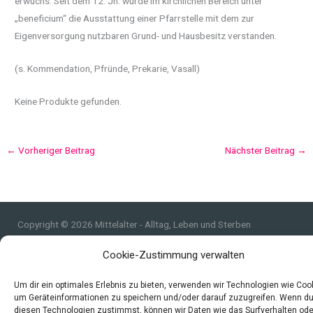
erwuchs. Seit dem 12. Jh. wurde im kirchlichen Bereich unter
„beneficium“ die Ausstattung einer Pfarrstelle mit dem zur
Eigenversorgung nutzbaren Grund- und Hausbesitz verstanden.
(s. Kommendation, Pfründe, Prekarie, Vasall)
Keine Produkte gefunden.
←
Vorheriger Beitrag
Nächster Beitrag
→
Copyright © 2026 Mittelalter - Alltag, Leben und Sterben
Impressum
Cookie-Zustimmung verwalten
Datenschutzerklärung und Cookie-Richtlinie
Quellen
Um dir ein optimales Erlebnis zu bieten, verwenden wir Technologien wie Coo
um Geräteinformationen zu speichern und/oder darauf zuzugreifen. Wenn d
Index
diesen Technologien zustimmst, können wir Daten wie das Surfverhalten ode