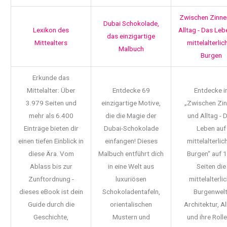
Zwischen Zinne
Dubai Schokolade,
Lexikon des
Alltag - Das Leb
das einzigartige
Mittealters
mittelalterlic
Malbuch
Burgen
Erkunde das
Mittelalter: Über
Entdecke 69
Entdecke i
3.979 Seiten und
einzigartige Motive,
„Zwischen Zi
mehr als 6.400
die die Magie der
und Alltag - 
Einträge bieten dir
Dubai-Schokolade
Leben auf
einen tiefen Einblick in
einfangen! Dieses
mittelalterlic
diese Ära. Vom
Malbuch entführt dich
Burgen“ auf 
Ablass bis zur
in eine Welt aus
Seiten die
Zunftordnung -
luxuriösen
mittelalterli
dieses eBook ist dein
Schokoladentafeln,
Burgenwelt
Guide durch die
orientalischen
Architektur, Al
Geschichte,
Mustern und
und ihre Rolle