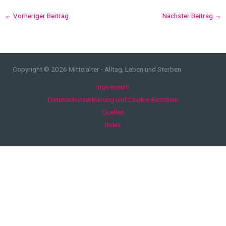
←
Vorheriger Beitrag
Nächster Beitrag
→
Copyright © 2026 Mittelalter - Alltag, Leben und Sterben
Impressum
Datenschutzerklärung und Cookie-Richtlinie
Quellen
Index