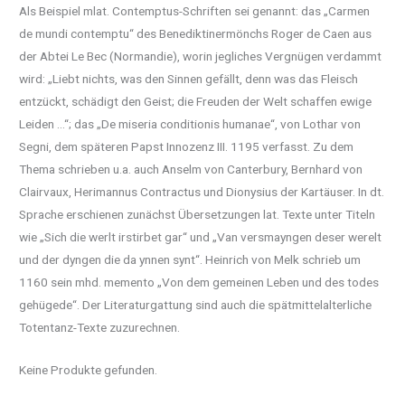
Als Beispiel mlat. Contemptus-Schriften sei genannt: das „Carmen
de mundi contemptu“ des Benediktinermönchs Roger de Caen aus
der Abtei Le Bec (Normandie), worin jegliches Vergnügen verdammt
wird: „Liebt nichts, was den Sinnen gefällt, denn was das Fleisch
entzückt, schädigt den Geist; die Freuden der Welt schaffen ewige
Leiden …“; das „De miseria conditionis humanae“, von Lothar von
Segni, dem späteren Papst Innozenz III. 1195 verfasst. Zu dem
Thema schrieben u.a. auch Anselm von Canterbury, Bernhard von
Clairvaux, Herimannus Contractus und Dionysius der Kartäuser. In dt.
Sprache erschienen zunächst Übersetzungen lat. Texte unter Titeln
wie „Sich die werlt irstirbet gar“ und „Van versmayngen deser werelt
und der dyngen die da ynnen synt“. Heinrich von Melk schrieb um
1160 sein mhd. memento „Von dem gemeinen Leben und des todes
gehügede“. Der Literaturgattung sind auch die spätmittelalterliche
Totentanz-Texte zuzurechnen.
Keine Produkte gefunden.