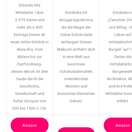
Erkunde das
Mittelalter: Über
Entdecke 69
Entdecke i
3.979 Seiten und
einzigartige Motive,
„Zwischen Zi
mehr als 6.400
die die Magie der
und Alltag - 
Einträge bieten dir
Dubai-Schokolade
Leben auf
einen tiefen Einblick in
einfangen! Dieses
mittelalterlic
diese Ära. Vom
Malbuch entführt dich
Burgen“ auf 
Ablass bis zur
in eine Welt aus
Seiten die
Zunftordnung -
luxuriösen
mittelalterli
dieses eBook ist dein
Schokoladentafeln,
Burgenwelt
Guide durch die
orientalischen
Architektur, Al
Geschichte,
Mustern und
und ihre Rolle
Gesellschaft und
ikonischen Elementen
Mittelalter ko
Kultur Europas von
Dubais.
erklärt.
500 bis 1500 n. Chr.
Amazon
Amazon