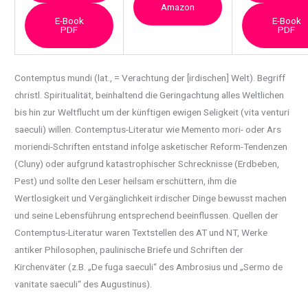
Amazon
E-Book
E-Book
PDF
PDF
Contemptus mundi (lat., = Verachtung der [irdischen] Welt). Begriff
christl. Spiritualität,
beinhaltend die Geringachtung alles Weltlichen
bis hin zur Weltflucht um der künftigen ewigen Seligkeit (vita venturi
saeculi) willen. Contemptus-Literatur wie Memento mori- oder Ars
moriendi-Schriften entstand infolge asketischer Reform-Tendenzen
(Cluny) oder aufgrund katastrophischer Schrecknisse (Erdbeben,
Pest) und sollte den Leser heilsam erschüttern, ihm die
Wertlosigkeit und Vergänglichkeit irdischer Dinge bewusst machen
und seine Lebensführung entsprechend beeinflussen. Quellen der
Contemptus-Literatur waren Textstellen des AT und NT, Werke
antiker Philosophen, paulinische Briefe und Schriften der
Kirchenväter (z.B. „De fuga saeculi“ des Ambrosius und „Sermo de
vanitate saeculi“ des Augustinus).