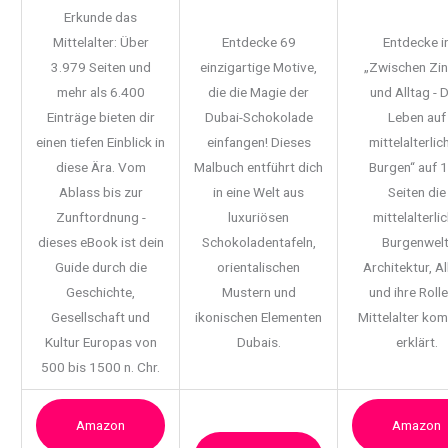
Erkunde das
Mittelalter: Über
Entdecke 69
Entdecke i
3.979 Seiten und
einzigartige Motive,
„Zwischen Zi
mehr als 6.400
die die Magie der
und Alltag - 
Einträge bieten dir
Dubai-Schokolade
Leben auf
einen tiefen Einblick in
einfangen! Dieses
mittelalterlic
diese Ära. Vom
Malbuch entführt dich
Burgen“ auf 
Ablass bis zur
in eine Welt aus
Seiten die
Zunftordnung -
luxuriösen
mittelalterli
dieses eBook ist dein
Schokoladentafeln,
Burgenwelt
Guide durch die
orientalischen
Architektur, Al
Geschichte,
Mustern und
und ihre Rolle
Gesellschaft und
ikonischen Elementen
Mittelalter ko
Kultur Europas von
Dubais.
erklärt.
500 bis 1500 n. Chr.
Amazon
Amazon