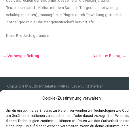
das Verbrechen der Sodomie (dessen sich die Hexen ja durch
Teufelsbuhlschaft, Koitus mit dem Satan in Tiergestalt, notwendig
schuldig machten) „mannigfache Plagen durch Einwirkung göttlichen
Zorns“ gegen die Christengemeinschaft hervorriefe.
Keine Produkte gefunden.
←
Vorheriger Beitrag
Nächster Beitrag
→
Copyright © 2026 Mittelalter - Alltag, Leben und Sterben
Impressum
Cookie-Zustimmung verwalten
Datenschutzerklärung und Cookie-Richtlinie
Quellen
Um dir ein optimales Erlebnis zu bieten, verwenden wir Technologien wie Coo
um Geräteinformationen zu speichern und/oder darauf zuzugreifen. Wenn d
Index
diesen Technologien zustimmst, können wir Daten wie das Surfverhalten ode
eindeutige IDs auf dieser Website verarbeiten. Wenn du deine Zustimmung n