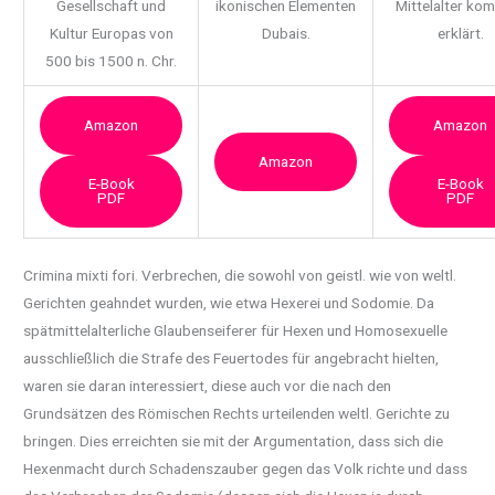
Gesellschaft und
ikonischen Elementen
Mittelalter ko
Kultur Europas von
Dubais.
erklärt.
500 bis 1500 n. Chr.
Amazon
Amazon
Amazon
E-Book
E-Book
PDF
PDF
Crimina mixti fori. Verbrechen, die sowohl von geistl. wie von weltl.
Gerichten geahndet
wurden, wie etwa Hexerei und Sodomie. Da
spätmittelalterliche Glaubenseiferer für Hexen und Homosexuelle
ausschließlich die Strafe des Feuertodes für angebracht hielten,
waren sie daran interessiert, diese auch vor die nach den
Grundsätzen des Römischen Rechts urteilenden weltl. Gerichte zu
bringen. Dies erreichten sie mit der Argumentation, dass sich die
Hexenmacht durch Schadenszauber gegen das Volk richte und dass