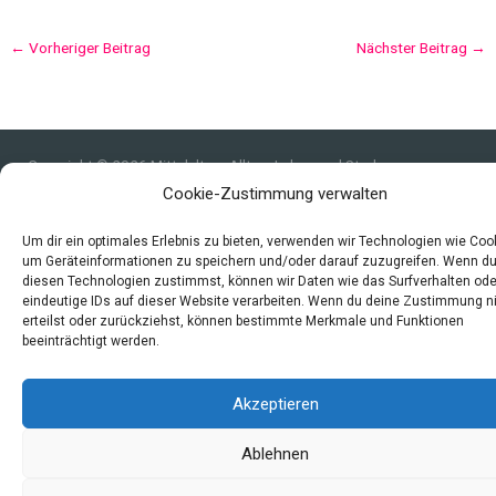
←
Vorheriger Beitrag
Nächster Beitrag
→
Copyright © 2026 Mittelalter - Alltag, Leben und Sterben
Cookie-Zustimmung verwalten
Impressum
Datenschutzerklärung und Cookie-Richtlinie
Um dir ein optimales Erlebnis zu bieten, verwenden wir Technologien wie Coo
Quellen
um Geräteinformationen zu speichern und/oder darauf zuzugreifen. Wenn d
diesen Technologien zustimmst, können wir Daten wie das Surfverhalten ode
Index
eindeutige IDs auf dieser Website verarbeiten. Wenn du deine Zustimmung n
erteilst oder zurückziehst, können bestimmte Merkmale und Funktionen
beeinträchtigt werden.
Akzeptieren
Ablehnen