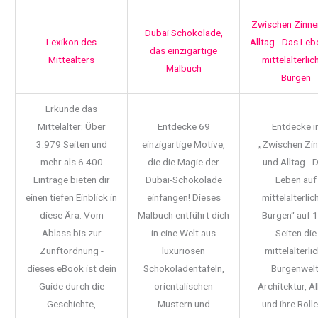
Zwischen Zinne
Dubai Schokolade,
Lexikon des
Alltag - Das Leb
das einzigartige
Mittealters
mittelalterlic
Malbuch
Burgen
Erkunde das
Mittelalter: Über
Entdecke 69
Entdecke i
3.979 Seiten und
einzigartige Motive,
„Zwischen Zi
mehr als 6.400
die die Magie der
und Alltag - 
Einträge bieten dir
Dubai-Schokolade
Leben auf
einen tiefen Einblick in
einfangen! Dieses
mittelalterlic
diese Ära. Vom
Malbuch entführt dich
Burgen“ auf 
Ablass bis zur
in eine Welt aus
Seiten die
Zunftordnung -
luxuriösen
mittelalterli
dieses eBook ist dein
Schokoladentafeln,
Burgenwelt
Guide durch die
orientalischen
Architektur, Al
Geschichte,
Mustern und
und ihre Rolle