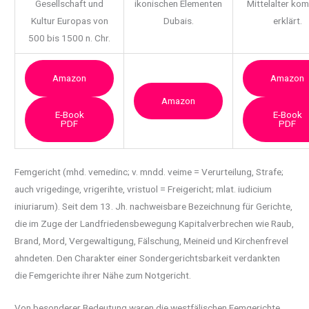
Gesellschaft und
ikonischen Elementen
Mittelalter ko
Kultur Europas von
Dubais.
erklärt.
500 bis 1500 n. Chr.
Amazon
Amazon
Amazon
E-Book
E-Book
PDF
PDF
Femgericht (mhd. vemedinc; v. mndd. veime = Verurteilung, Strafe;
auch vrigedinge, vrigerihte,
vristuol = Freigericht; mlat. iudicium
iniuriarum). Seit dem 13. Jh. nachweisbare Bezeichnung für Gerichte,
die im Zuge der Landfriedensbewegung Kapitalverbrechen wie Raub,
Brand, Mord, Vergewaltigung, Fälschung, Meineid und Kirchenfrevel
ahndeten. Den Charakter einer Sondergerichtsbarkeit verdankten
die Femgerichte ihrer Nähe zum Notgericht.
Von besonderer Bedeutung waren die westfälischen Femgerichte,