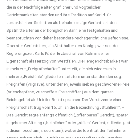
die in der Nachfolge alter gräflicher und vogteilicher
Gerichtsamkeiten standen und ihre Tradition auf Karl d. Gr.
zurückführten. Sie hatten als beinahe einzige Gerichtsart des
Spätmittelalter an der königlichen Bannleihe festgehalten und
beanspruchten von daher besondere reichsgerichtliche Befugnisse.
Oberster Gerichtsherr, als Statthalter des Königs, war seit der
Regierungszeit Karls IV. der Erzbischof von Köln in seiner
Eigenschaft als Herzog von Westfalen. Die Femgerichtsbarkeit war
in mehrere „Freigrafschaften“ unterteilt, die sich wiederum in
mehrere „Freistühle“ gliederten. Letztere unterstanden den sog.
Freigrafen (vrigrave), unter denen jeweils sieben geschworene Freie
(vrieschepfene, vrischeffe = Freischöffen) aus dem ganzen
Reichsgebiet als Urteiler Recht sprachen. Der Vorsitzende einer
Freigrafschaft trug vom 15. Jh. an die Bezeichnung „Stuhlherr“. –
Das Gericht tagte anfangs öffentlich („offenbares“ Gericht), später
in geheimer Sitzung („heimliches“ oder „stilles“ Gericht; stilleding; lat.
iudicium occultum, i. secretum), wobei die Identität der Teilnehmer
streng geheim blieb – Stuhlherr und Freischöffen verhüllten ihre