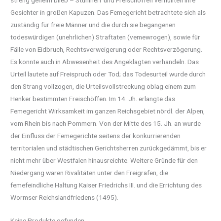
Gesichter in großen Kapuzen. Das Femegericht betrachtete sich als
zuständig für freie Männer und die durch sie begangenen
todeswürdigen (unehrlichen) Straftaten (vemewrogen), sowie für
Fälle von Eidbruch, Rechtsverweigerung oder Rechtsverzögerung.
Es konnte auch in Abwesenheit des Angeklagten verhandeln. Das
Urteil lautete auf Freispruch oder Tod; das Todesurteil wurde durch
den Strang vollzogen, die Urteilsvollstreckung oblag einem zum
Henker bestimmten Freischöffen. Im 14. Jh. erlangte das
Femegericht Wirksamkeit im ganzen Reichsgebiet nördl. der Alpen,
vom Rhein bis nach Pommern. Von der Mitte des 15. Jh. an wurde
der Einfluss der Femegerichte seitens der konkurrierenden
territorialen und städtischen Gerichtsherren zurückgedämmt, bis er
nicht mehr über Westfalen hinausreichte. Weitere Gründe für den
Niedergang waren Rivalitäten unter den Freigrafen, die
femefeindliche Haltung Kaiser Friedrichs III. und die Errichtung des
Wormser Reichslandfriedens (1495).
Keine Produkte gefunden.