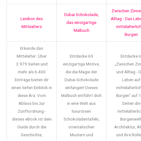
Zwischen Zinne
Dubai Schokolade,
Lexikon des
Alltag - Das Leb
das einzigartige
Mittealters
mittelalterlic
Malbuch
Burgen
Erkunde das
Mittelalter: Über
Entdecke 69
Entdecke i
3.979 Seiten und
einzigartige Motive,
„Zwischen Zi
mehr als 6.400
die die Magie der
und Alltag - 
Einträge bieten dir
Dubai-Schokolade
Leben auf
einen tiefen Einblick in
einfangen! Dieses
mittelalterlic
diese Ära. Vom
Malbuch entführt dich
Burgen“ auf 
Ablass bis zur
in eine Welt aus
Seiten die
Zunftordnung -
luxuriösen
mittelalterli
dieses eBook ist dein
Schokoladentafeln,
Burgenwelt
Guide durch die
orientalischen
Architektur, Al
Geschichte,
Mustern und
und ihre Rolle