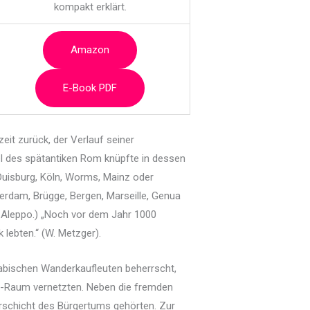
kompakt erklärt.
Amazon
E-Book PDF
rzeit zurück, der Verlauf seiner
l des spätantiken Rom knüpfte in dessen
 Duisburg, Köln, Worms, Mainz oder
rdam, Brügge, Bergen, Marseille, Genua
 Aleppo.) „Noch vor dem Jahr 1000
lebten.“ (W. Metzger).
arabischen Wanderkaufleuten beherrscht,
eer-Raum vernetzten. Neben die fremden
erschicht des Bürgertums gehörten. Zur