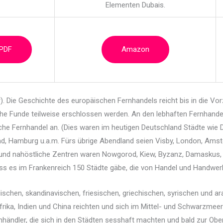
Elementen Dubais.
 PDF
Amazon
or). Die Geschichte des europäischen Fernhandels
reicht bis in die Vo
e Funde teilweise erschlossen werden. An den lebhaften Fernhande
iche Fernhandel an. (Dies waren im heutigen Deutschland Städte wie
, Hamburg u.a.m. Fürs übrige Abendland seien Visby, London, Amste
 und nahöstliche Zentren waren Nowgorod, Kiew, Byzanz, Damaskus,
ass es im Frankenreich 150 Städte gäbe, die von Handel und Handwerk 
ischen, skandinavischen, friesischen, griechischen, syrischen und 
Afrika, Indien und China reichten und sich im Mittel- und Schwarzm
rnhändler, die sich in den Städten sesshaft machten und bald zur Ob