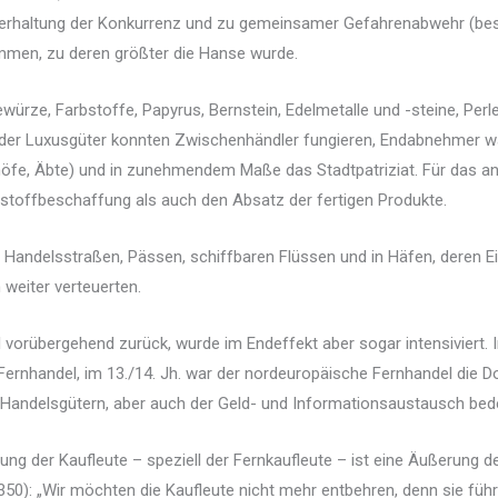
ederhaltung der Konkurrenz und zu gemeinsamer Gefahrenabwehr (bes
men, zu deren größter die Hanse wurde.
würze, Farbstoffe, Papyrus, Bernstein, Edelmetalle und -steine, Perl
der Luxusgüter konnten Zwischenhändler fungieren, Endabnehmer ware
höfe, Äbte) und in zunehmendem Maße das Stadtpatriziat. Für das
stoffbeschaffung als auch den Absatz der fertigen Produkte.
an Handelsstraßen, Pässen, schiffbaren Flüssen und in Häfen, deren 
weiter verteuerten.
 vorübergehend zurück, wurde im Endeffekt aber sogar intensiviert. I
Fernhandel, im 13./14. Jh. war der nordeuropäische Fernhandel die
andelsgütern, aber auch der Geld- und Informationsaustausch bed
ng der Kaufleute – speziell der Fernkaufleute – ist eine Äußerung 
50): „Wir möchten die Kaufleute nicht mehr entbehren, denn sie führ