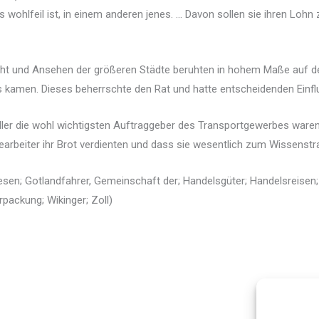
s wohlfeil ist, in einem anderen jenes. … Davon sollen sie ihren Lohn 
acht und Ansehen der größeren Städte beruhten in hohem Maße auf d
ats kamen. Dieses beherrschte den Rat und hatte entscheidenden Einflus
ler die wohl wichtigsten Auftraggeber des Transportgewerbes waren, 
earbeiter ihr Brot verdienten und dass sie wesentlich zum Wissenstr
riesen; Gotlandfahrer, Gemeinschaft der; Handelsgüter; Handelsreisen
rpackung; Wikinger; Zoll)