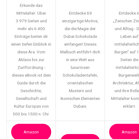
Erkunde das
Mittelalter: Über
Entdecke 69
Entdecke i
3.979 Seiten und
einzigartige Motive,
„Zwischen Zi
mehr als 6.400
die die Magie der
und Alltag - 
Einträge bieten dir
Dubai-Schokolade
Leben auf
einen tiefen Einblick in
einfangen! Dieses
mittelalterlic
diese Ära. Vom
Malbuch entführt dich
Burgen“ auf 
Ablass bis zur
in eine Welt aus
Seiten die
Zunftordnung -
luxuriösen
mittelalterli
dieses eBook ist dein
Schokoladentafeln,
Burgenwelt
Guide durch die
orientalischen
Architektur, Al
Geschichte,
Mustern und
und ihre Rolle
Gesellschaft und
ikonischen Elementen
Mittelalter ko
Kultur Europas von
Dubais.
erklärt.
500 bis 1500 n. Chr.
Amazon
Amazon