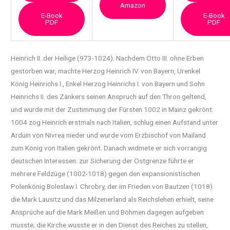
Amazon
E-Book
E-Book
PDF
PDF
Heinrich II. der Heilige (973-1024). Nachdem Otto III. ohne Erben
gestorben war, machte Herzog
Heinrich IV. von Bayern, Urenkel
König Heinrichs I., Enkel Herzog Heinrichs I. von Bayern und Sohn
Heinrichs II. des Zänkers seinen Anspruch auf den Thron geltend,
und wurde mit der Zustimmung der Fürsten 1002 in Mainz gekrönt.
1004 zog Heinrich erstmals nach Italien, schlug einen Aufstand unter
Arduin von Nivrea nieder und wurde vom Erzbischof von Mailand
zum König von Italien gekrönt. Danach widmete er sich vorrangig
deutschen Interessen: zur Sicherung der Ostgrenze führte er
mehrere Feldzüge (1002-1018) gegen den expansionistischen
Polenkönig Boleslaw I. Chrobry, der im Frieden von Bautzen (1018)
die Mark Lausitz und das Milzenerland als Reichslehen erhielt, seine
Ansprüche auf die Mark Meißen und Böhmen dagegen aufgeben
musste; die Kirche wusste er in den Dienst des Reiches zu stellen,