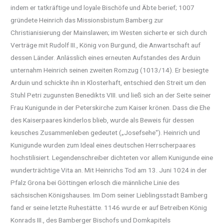
indem er tatkräftige und loyale Bischöfe und Äbte berief; 1007
gründete Heinrich das Missionsbistum Bamberg zur
Christianisierung der Mainslawen; im Westen sicherte er sich durch
Verträge mit Rudolf III., König von Burgund, die Anwartschaft auf
dessen Länder. Anlässlich eines erneuten Aufstandes des Arduin
unternahm Heinrich seinen zweiten Romzug (1013/14). Er besiegte
Arduin und schickte ihn in Klosterhaft, entschied den Streit um den
Stuhl Petri zugunsten Benedikts VIII. und ließ sich an der Seite seiner
Frau Kunigunde in der Peterskirche zum Kaiser krönen. Dass die Ehe
des Kaiserpaares kinderlos blieb, wurde als Beweis für dessen
keusches Zusammenleben gedeutet („Josefsehe“). Heinrich und
Kunigunde wurden zum Ideal eines deutschen Herrscherpaares
hochstilisiert. Legendenschreiber dichteten vor allem Kunigunde eine
wunderträchtige Vita an. Mit Heinrichs Tod am 13. Juni 1024 in der
Pfalz Grona bei Göttingen erlosch die männliche Linie des
sächsischen Königshauses. Im Dom seiner Lieblingsstadt Bamberg
fand er seine letzte Ruhestätte. 1146 wurde er auf Betreiben König
Konrads III., des Bamberger Bischofs und Domkapitels