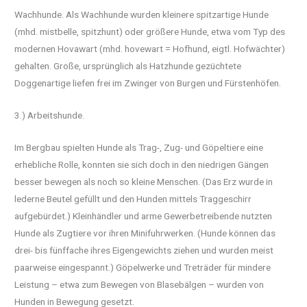
Wachhunde. Als Wachhunde wurden kleinere spitzartige Hunde
(mhd. mistbelle, spitzhunt) oder größere Hunde, etwa vom Typ des
modernen Hovawart (mhd. hovewart = Hofhund, eigtl. Hofwächter)
gehalten. Große, ursprünglich als Hatzhunde gezüchtete
Doggenartige liefen frei im Zwinger von Burgen und Fürstenhöfen.
3.) Arbeitshunde.
Im Bergbau spielten Hunde als Trag-, Zug- und Göpeltiere eine
erhebliche Rolle, konnten sie sich doch in den niedrigen Gängen
besser bewegen als noch so kleine Menschen. (Das Erz wurde in
lederne Beutel gefüllt und den Hunden mittels Traggeschirr
aufgebürdet.) Kleinhändler und arme Gewerbetreibende nutzten
Hunde als Zugtiere vor ihren Minifuhrwerken. (Hunde können das
drei- bis fünffache ihres Eigengewichts ziehen und wurden meist
paarweise eingespannt.) Göpelwerke und Treträder für mindere
Leistung – etwa zum Bewegen von Blasebälgen – wurden von
Hunden in Bewegung gesetzt.