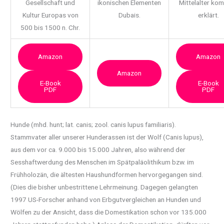
Gesellschaft und
ikonischen Elementen
Mittelalter ko
Kultur Europas von
Dubais.
erklärt.
500 bis 1500 n. Chr.
Amazon
Amazon
Amazon
E-Book
E-Book
PDF
PDF
Hunde (mhd. hunt; lat. canis; zool. canis lupus familiaris).
Stammvater aller unserer
Hunderassen ist der Wolf (Canis lupus),
aus dem vor ca. 9.000 bis 15.000 Jahren, also während der
Sesshaftwerdung des Menschen im Spätpaläolithikum bzw. im
Frühholozän, die ältesten Haushundformen hervorgegangen sind.
(Dies die bisher unbestrittene Lehrmeinung. Dagegen gelangten
1997 US-Forscher anhand von Erbgutvergleichen an Hunden und
Wölfen zu der Ansicht, dass die Domestikation schon vor 135.000