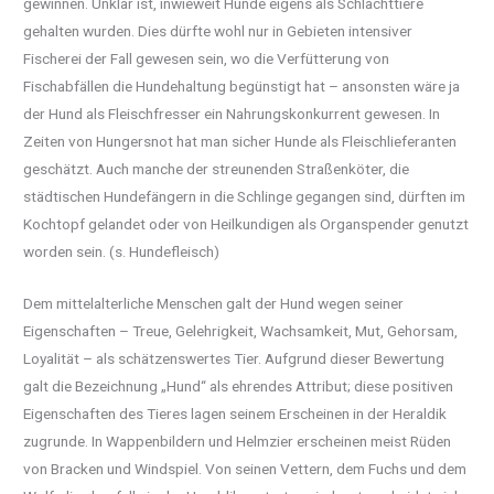
gewinnen. Unklar ist, inwieweit Hunde eigens als Schlachttiere
gehalten wurden. Dies dürfte wohl nur in Gebieten intensiver
Fischerei der Fall gewesen sein, wo die Verfütterung von
Fischabfällen die Hundehaltung begünstigt hat – ansonsten wäre ja
der Hund als Fleischfresser ein Nahrungskonkurrent gewesen. In
Zeiten von Hungersnot hat man sicher Hunde als Fleischlieferanten
geschätzt. Auch manche der streunenden Straßenköter, die
städtischen Hundefängern in die Schlinge gegangen sind, dürften im
Kochtopf gelandet oder von Heilkundigen als Organspender genutzt
worden sein. (s. Hundefleisch)
Dem mittelalterliche Menschen galt der Hund wegen seiner
Eigenschaften – Treue, Gelehrigkeit, Wachsamkeit, Mut, Gehorsam,
Loyalität – als schätzenswertes Tier. Aufgrund dieser Bewertung
galt die Bezeichnung „Hund“ als ehrendes Attribut; diese positiven
Eigenschaften des Tieres lagen seinem Erscheinen in der Heraldik
zugrunde. In Wappenbildern und Helmzier erscheinen meist Rüden
von Bracken und Windspiel. Von seinen Vettern, dem Fuchs und dem