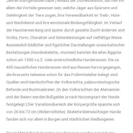
Jahren stattgefunden habe.) Anlass der Domestikation, dürften vor
allem die Vorteile gewesen sein, welche Jäger aus Spürsinn und
Gelehrigkeit der Tiere zogen, ihre Verwendbarkeit im Treib-, Hüte-
und Wachdienst und ihre emotionale Bindungsfähigkeit. Im Verlauf
der Haustierwerdung und später durch gezielte Zucht änderten sich
Größe, Form, Charakter und Sinnesleistungen auf vielfältige Weise.
Ausweislich bildlicher und figürlicher Darstellungen sowie kultischer
Bestattungen (Hundeskelette, -mumien) kannten die alten Ägypter
schon um 1500 v.u.Z. viele unterschiedliche Hunderassen. Die ca.
400 neuzeitlichen Hunderassen sind aus Rassen hervorgegangen,
die ihrerseits teilweise schon für das Frühmittelalter belegt sind.
Quellen sind Handschriften der Volksrechte, paläoosteologische
Befunde und Buchmalereien. (In den Volksrechten der Alamannen
und der Baiern werden Bußgelder je nach Nutzungsart der Hunde
festgelegt.) Der Variationsbereich der Körpergröße spannte sich
von 26 bis 72 cm (Widerristhöhe). Skelette kleinwüchsiger Hunde
fanden sich vor allem in Burgen und städtischen Siedlungenen.
Die im Mittelalter bekannten Hunderassen wurden genutzt als: