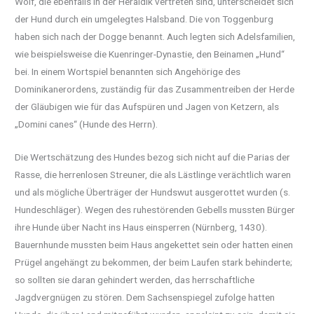
Wolf, die ebenfalls in der Heraldik vertreten sind, unterscheidet sich
der Hund durch ein umgelegtes Halsband. Die von Toggenburg
haben sich nach der Dogge benannt. Auch legten sich Adelsfamilien,
wie beispielsweise die Kuenringer-Dynastie, den Beinamen „Hund“
bei. In einem Wortspiel benannten sich Angehörige des
Dominikanerordens, zuständig für das Zusammentreiben der Herde
der Gläubigen wie für das Aufspüren und Jagen von Ketzern, als
„Domini canes“ (Hunde des Herrn).
Die Wertschätzung des Hundes bezog sich nicht auf die Parias der
Rasse, die herrenlosen Streuner, die als Lästlinge verächtlich waren
und als mögliche Überträger der Hundswut ausgerottet wurden (s.
Hundeschläger). Wegen des ruhestörenden Gebells mussten Bürger
ihre Hunde über Nacht ins Haus einsperren (Nürnberg, 1430).
Bauernhunde mussten beim Haus angekettet sein oder hatten einen
Prügel angehängt zu bekommen, der beim Laufen stark behinderte;
so sollten sie daran gehindert werden, das herrschaftliche
Jagdvergnügen zu stören. Dem Sachsenspiegel zufolge hatten