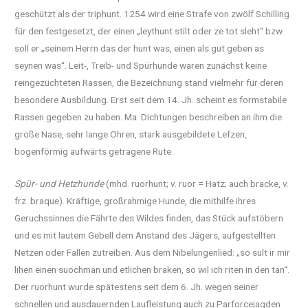
geschützt als der triphunt. 1254 wird eine Strafe von zwölf Schilling
für den festgesetzt, der einen „leythunt stilt oder ze tot sleht“ bzw.
soll er „seinem Herrn das der hunt was, einen als gut geben as
seynen was“. Leit-, Treib- und Spürhunde waren zunächst keine
reingezüchteten Rassen, die Bezeichnung stand vielmehr für deren
besondere Ausbildung. Erst seit dem 14. Jh. scheint es formstabile
Rassen gegeben zu haben. Ma. Dichtungen beschreiben an ihm die
große Nase, sehr lange Ohren, stark ausgebildete Lefzen,
bogenförmig aufwärts getragene Rute.
Spür- und Hetzhunde
(mhd. ruorhunt; v. ruor = Hatz; auch bracke, v.
frz. braque). Kräftige, großrahmige Hunde, die mithilfe ihres
Geruchssinnes die Fährte des Wildes finden, das Stück aufstöbern
und es mit lautem Gebell dem Anstand des Jägers, aufgestellten
Netzen oder Fallen zutreiben. Aus dem Nibelungenlied: „so sult ir mir
lihen einen suochman und etlichen braken, so wil ich riten in den tan“.
Der ruorhunt wurde spätestens seit dem 6. Jh. wegen seiner
schnellen und ausdauernden Laufleistung auch zu Parforcejagden