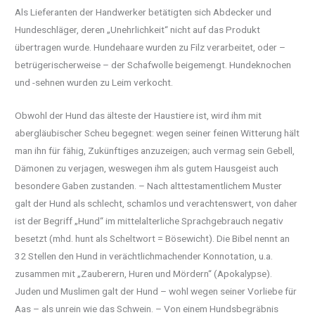
Als Lieferanten der Handwerker betätigten sich Abdecker und
Hundeschläger, deren „Unehrlichkeit“ nicht auf das Produkt
übertragen wurde. Hundehaare wurden zu Filz verarbeitet, oder –
betrügerischerweise – der Schafwolle beigemengt. Hundeknochen
und -sehnen wurden zu Leim verkocht.
Obwohl der Hund das älteste der Haustiere ist, wird ihm mit
abergläubischer Scheu begegnet: wegen seiner feinen Witterung hält
man ihn für fähig, Zukünftiges anzuzeigen; auch vermag sein Gebell,
Dämonen zu verjagen, weswegen ihm als gutem Hausgeist auch
besondere Gaben zustanden. – Nach alttestamentlichem Muster
galt der Hund als schlecht, schamlos und verachtenswert, von daher
ist der Begriff „Hund“ im mittelalterliche Sprachgebrauch negativ
besetzt (mhd. hunt als Scheltwort = Bösewicht). Die Bibel nennt an
32 Stellen den Hund in verächtlichmachender Konnotation, u.a.
zusammen mit „Zauberern, Huren und Mördern“ (Apokalypse).
Juden und Muslimen galt der Hund – wohl wegen seiner Vorliebe für
Aas – als unrein wie das Schwein. – Von einem Hundsbegräbnis