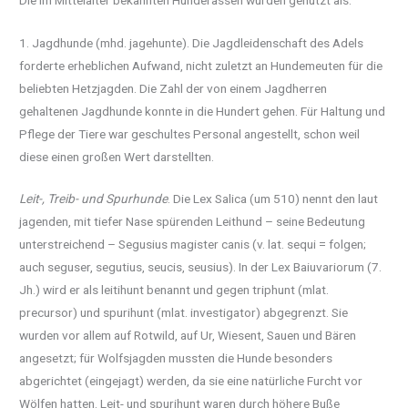
1. Jagdhunde (mhd. jagehunte). Die Jagdleidenschaft des Adels
forderte erheblichen Aufwand, nicht zuletzt an Hundemeuten für die
beliebten Hetzjagden. Die Zahl der von einem Jagdherren
gehaltenen Jagdhunde konnte in die Hundert gehen. Für Haltung und
Pflege der Tiere war geschultes Personal angestellt, schon weil
diese einen großen Wert darstellten.
Leit-, Treib- und Spurhunde
. Die Lex Salica (um 510) nennt den laut
jagenden, mit tiefer Nase spürenden Leithund – seine Bedeutung
unterstreichend – Segusius magister canis (v. lat. sequi = folgen;
auch seguser, segutius, seucis, seusius). In der Lex Baiuvariorum (7.
Jh.) wird er als leitihunt benannt und gegen triphunt (mlat.
precursor) und spurihunt (mlat. investigator) abgegrenzt. Sie
wurden vor allem auf Rotwild, auf Ur, Wiesent, Sauen und Bären
angesetzt; für Wolfsjagden mussten die Hunde besonders
abgerichtet (eingejagt) werden, da sie eine natürliche Furcht vor
Wölfen hatten. Leit- und spurihunt waren durch höhere Buße