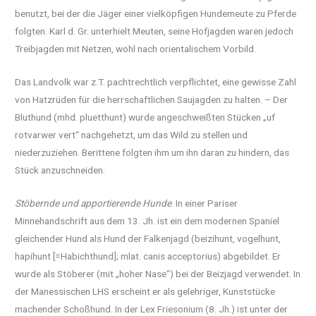
benutzt, bei der die Jäger einer vielköpfigen Hundemeute zu Pferde
folgten. Karl d. Gr. unterhielt Meuten, seine Hofjagden waren jedoch
Treibjagden mit Netzen, wohl nach orientalischem Vorbild.
Das Landvolk war z.T. pachtrechtlich verpflichtet, eine gewisse Zahl
von Hatzrüden für die herrschaftlichen Saujagden zu halten. – Der
Bluthund (mhd. pluetthunt) wurde angeschweißten Stücken „uf
rotvarwer vert“ nachgehetzt, um das Wild zu stellen und
niederzuziehen. Berittene folgten ihm um ihn daran zu hindern, das
Stück anzuschneiden.
Stöbernde und apportierende Hunde
. In einer Pariser
Minnehandschrift aus dem 13. Jh. ist ein dem modernen Spaniel
gleichender Hund als Hund der Falkenjagd (beizihunt, vogelhunt,
hapihunt [=Habichthund]; mlat. canis acceptorius) abgebildet. Er
wurde als Stöberer (mit „hoher Nase“) bei der Beizjagd verwendet. In
der Manessischen LHS erscheint er als gelehriger, Kunststücke
machender Schoßhund. In der Lex Friesonium (8. Jh.) ist unter der