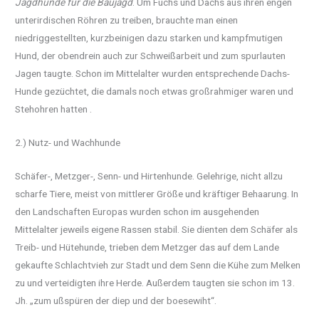
Jagdhunde für die Baujagd
. Um Fuchs und Dachs aus ihren engen
unterirdischen Röhren zu treiben, brauchte man einen
niedriggestellten, kurzbeinigen dazu starken und kampfmutigen
Hund, der obendrein auch zur Schweißarbeit und zum spurlauten
Jagen taugte. Schon im Mittelalter wurden entsprechende Dachs-
Hunde gezüchtet, die damals noch etwas großrahmiger waren und
Stehohren hatten .
2.) Nutz- und Wachhunde
Schäfer-, Metzger-, Senn- und Hirtenhunde. Gelehrige, nicht allzu
scharfe Tiere, meist von mittlerer Größe und kräftiger Behaarung. In
den Landschaften Europas wurden schon im ausgehenden
Mittelalter jeweils eigene Rassen stabil. Sie dienten dem Schäfer als
Treib- und Hütehunde, trieben dem Metzger das auf dem Lande
gekaufte Schlachtvieh zur Stadt und dem Senn die Kühe zum Melken
zu und verteidigten ihre Herde. Außerdem taugten sie schon im 13.
Jh. „zum ußspüren der diep und der boesewiht“.