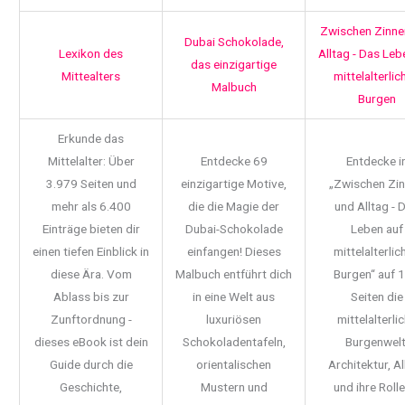
Zwischen Zinne
Dubai Schokolade,
Lexikon des
Alltag - Das Leb
das einzigartige
Mittealters
mittelalterlic
Malbuch
Burgen
Erkunde das
Mittelalter: Über
Entdecke 69
Entdecke i
3.979 Seiten und
einzigartige Motive,
„Zwischen Zi
mehr als 6.400
die die Magie der
und Alltag - 
Einträge bieten dir
Dubai-Schokolade
Leben auf
einen tiefen Einblick in
einfangen! Dieses
mittelalterlic
diese Ära. Vom
Malbuch entführt dich
Burgen“ auf 
Ablass bis zur
in eine Welt aus
Seiten die
Zunftordnung -
luxuriösen
mittelalterli
dieses eBook ist dein
Schokoladentafeln,
Burgenwelt
Guide durch die
orientalischen
Architektur, Al
Geschichte,
Mustern und
und ihre Rolle