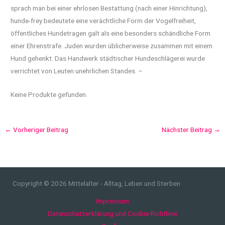
sprach man bei einer ehrlosen Bestattung (nach einer Hinrichtung),
hunde-frey bedeutete eine verächtliche Form der Vogelfreiheit,
öffentliches Hundetragen galt als eine besonders schändliche Form
einer Ehrenstrafe. Juden wurden üblicherweise zusammen mit einem
Hund gehenkt. Das Handwerk städtischer Hundeschlägerei wurde
verrichtet von Leuten unehrlichen Standes. –
Keine Produkte gefunden.
←
Vorheriger Beitrag
Nächster Beitrag
→
Copyright © 2026 Mittelalter - Alltag, Leben und Sterben
Impressum
Datenschutzerklärung und Cookie-Richtlinie