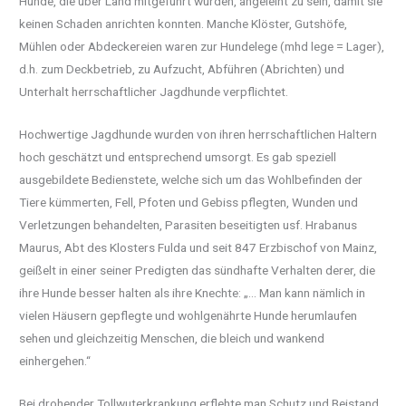
Hunde, die über Land mitgeführt wurden, angeleint zu sein, damit sie
keinen Schaden anrichten konnten. Manche Klöster, Gutshöfe,
Mühlen oder Abdeckereien waren zur Hundelege (mhd lege = Lager),
d.h. zum Deckbetrieb, zu Aufzucht, Abführen (Abrichten) und
Unterhalt herrschaftlicher Jagdhunde verpflichtet.
Hochwertige Jagdhunde wurden von ihren herrschaftlichen Haltern
hoch geschätzt und entsprechend umsorgt. Es gab speziell
ausgebildete Bedienstete, welche sich um das Wohlbefinden der
Tiere kümmerten, Fell, Pfoten und Gebiss pflegten, Wunden und
Verletzungen behandelten, Parasiten beseitigten usf. Hrabanus
Maurus, Abt des Klosters Fulda und seit 847 Erzbischof von Mainz,
geißelt in einer seiner Predigten das sündhafte Verhalten derer, die
ihre Hunde besser halten als ihre Knechte: „… Man kann nämlich in
vielen Häusern gepflegte und wohlgenährte Hunde herumlaufen
sehen und gleichzeitig Menschen, die bleich und wankend
einhergehen.“
Bei drohender Tollwuterkrankung erflehte man Schutz und Beistand