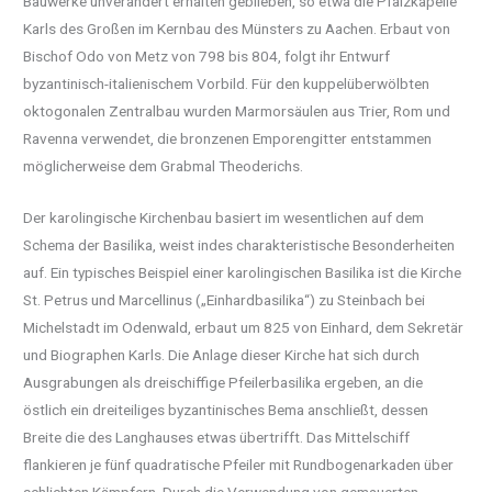
Bauwerke unverändert erhalten geblieben, so etwa die Pfalzkapelle
Karls des Großen im Kernbau des Münsters zu Aachen. Erbaut von
Bischof Odo von Metz von 798 bis 804, folgt ihr Entwurf
byzantinisch-italienischem Vorbild. Für den kuppelüberwölbten
oktogonalen Zentralbau wurden Marmorsäulen aus Trier, Rom und
Ravenna verwendet, die bronzenen Emporengitter entstammen
möglicherweise dem Grabmal Theoderichs.
Der karolingische Kirchenbau basiert im wesentlichen auf dem
Schema der Basilika, weist indes charakteristische Besonderheiten
auf. Ein typisches Beispiel einer karolingischen Basilika ist die Kirche
St. Petrus und Marcellinus („Einhardbasilika“) zu Steinbach bei
Michelstadt im Odenwald, erbaut um 825 von Einhard, dem Sekretär
und Biographen Karls. Die Anlage dieser Kirche hat sich durch
Ausgrabungen als dreischiffige Pfeilerbasilika ergeben, an die
östlich ein dreiteiliges byzantinisches Bema anschließt, dessen
Breite die des Langhauses etwas übertrifft. Das Mittelschiff
flankieren je fünf quadratische Pfeiler mit Rundbogenarkaden über
schlichten Kämpfern. Durch die Verwendung von gemauerten