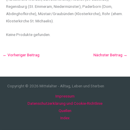
Regensburg (St. Emmeram, Niedermünster), Paderborn (Dom,
Abdinghofkirche), Müstair/Graubünden (Klosterkirche), Rohr (ehem.
Klosterkirche St. Michaelis).
Keine Produkte gefunden.
←
Vorheriger Beitrag
Nächster Beitrag
→
Copyright © 2026 Mittelalter - Alltag, Leben und Sterben
Impressum
Datenschutzerklärung und Cookie-Richtlinie
Quellen
Index