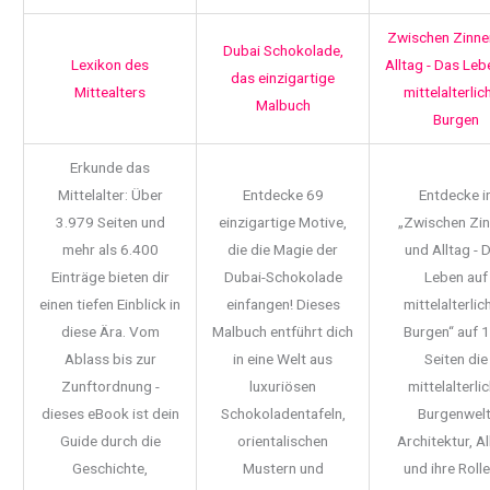
Zwischen Zinne
Dubai Schokolade,
Lexikon des
Alltag - Das Leb
das einzigartige
Mittealters
mittelalterlic
Malbuch
Burgen
Erkunde das
Mittelalter: Über
Entdecke 69
Entdecke i
3.979 Seiten und
einzigartige Motive,
„Zwischen Zi
mehr als 6.400
die die Magie der
und Alltag - 
Einträge bieten dir
Dubai-Schokolade
Leben auf
einen tiefen Einblick in
einfangen! Dieses
mittelalterlic
diese Ära. Vom
Malbuch entführt dich
Burgen“ auf 
Ablass bis zur
in eine Welt aus
Seiten die
Zunftordnung -
luxuriösen
mittelalterli
dieses eBook ist dein
Schokoladentafeln,
Burgenwelt
Guide durch die
orientalischen
Architektur, Al
Geschichte,
Mustern und
und ihre Rolle