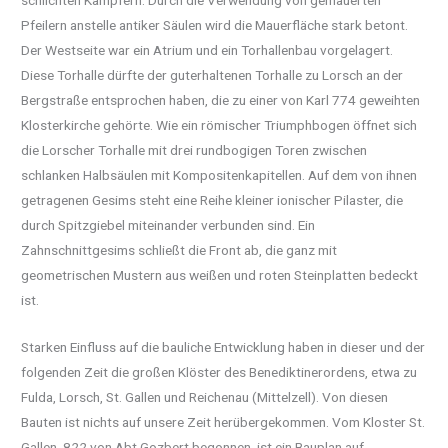
Pfeilern anstelle antiker Säulen wird die Mauerfläche stark betont.
Der Westseite war ein Atrium und ein Torhallenbau vorgelagert.
Diese Torhalle dürfte der guterhaltenen Torhalle zu Lorsch an der
Bergstraße entsprochen haben, die zu einer von Karl 774 geweihten
Klosterkirche gehörte. Wie ein römischer Triumphbogen öffnet sich
die Lorscher Torhalle mit drei rundbogigen Toren zwischen
schlanken Halbsäulen mit Kompositenkapitellen. Auf dem von ihnen
getragenen Gesims steht eine Reihe kleiner ionischer Pilaster, die
durch Spitzgiebel miteinander verbunden sind. Ein
Zahnschnittgesims schließt die Front ab, die ganz mit
geometrischen Mustern aus weißen und roten Steinplatten bedeckt
ist.
Starken Einfluss auf die bauliche Entwicklung haben in dieser und der
folgenden Zeit die großen Klöster des Benediktinerordens, etwa zu
Fulda, Lorsch, St. Gallen und Reichenau (Mittelzell). Von diesen
Bauten ist nichts auf unsere Zeit herübergekommen. Vom Kloster St.
Gallen, 822 von Abt Gozbert begonnen, ist ein Bauplan auf