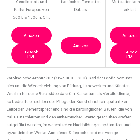
Gesellschaft und
ikonischen Elementen
Mittelalter ko
Kultur Europas von
Dubais.
erklärt.
500 bis 1500 n. Chr.
Amazon
Amazon
Amazon
E-Book
E-Book
PDF
PDF
karolingische Architektur (etwa 800 – 900). Karl der Große bemühte
sich um die
Wiederbelebung von Bildung, Handwerken und Künsten.
Wie ihm für seine Reichsidee das röm. Kaisertum als Vorbild diente,
so bediente er sich bei der Pflege der Kunst christlich-spätantiker
Leitbilder. Dementsprechend sind die karolingischen Bauten, die von
ital. Baufachleuten und den einheimischen, wenig geschulten Kräften
aufgeführt wurden, im wesentlichen Nachbildungen spätantiker und
byzantinischer Werke. Aus dieser Stilepoche sind nur wenige