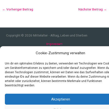
←
Vorheriger Beitrag
Nächster Beitrag
→
Copyright © 2026 Mittelalter - Alltag, Leben und Sterben
Impressum
Datenschutzerklärung und Cookie-Richtlinie
Cookie-Zustimmung verwalten
Quellen
Index
Um dir ein optimales Erlebnis zu bieten, verwenden wir Technologien wie Coo
um Geräteinformationen zu speichern und/oder darauf zuzugreifen. Wenn d
diesen Technologien zustimmst, können wir Daten wie das Surfverhalten ode
eindeutige IDs auf dieser Website verarbeiten. Wenn du deine Zustimmung n
erteilst oder zurückziehst, können bestimmte Merkmale und Funktionen
beeinträchtigt werden.
Akzeptieren