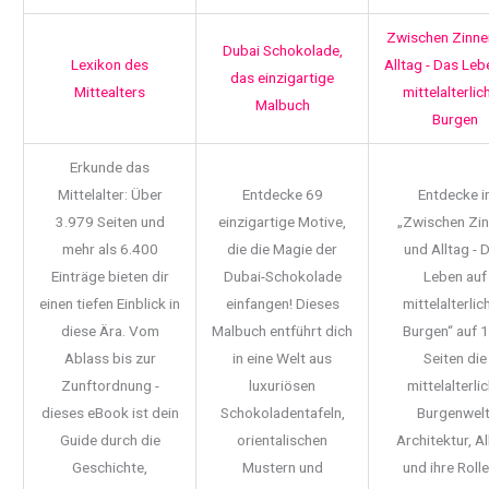
Zwischen Zinne
Dubai Schokolade,
Lexikon des
Alltag - Das Leb
das einzigartige
Mittealters
mittelalterlic
Malbuch
Burgen
Erkunde das
Mittelalter: Über
Entdecke 69
Entdecke i
3.979 Seiten und
einzigartige Motive,
„Zwischen Zi
mehr als 6.400
die die Magie der
und Alltag - 
Einträge bieten dir
Dubai-Schokolade
Leben auf
einen tiefen Einblick in
einfangen! Dieses
mittelalterlic
diese Ära. Vom
Malbuch entführt dich
Burgen“ auf 
Ablass bis zur
in eine Welt aus
Seiten die
Zunftordnung -
luxuriösen
mittelalterli
dieses eBook ist dein
Schokoladentafeln,
Burgenwelt
Guide durch die
orientalischen
Architektur, Al
Geschichte,
Mustern und
und ihre Rolle