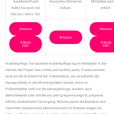
Gesellschaft und
ikonischen Elementen
Mittelalter ko
Kultur Europas von
Dubais.
erklärt.
500 bis 1500 n. Chr.
Amazon
Amazon
Amazon
E-Book
E-Book
PDF
PDF
Krankenpflege. Die häusliche Krankenpflege lag im Mittelalter in den
Händen der Frauen (wie vorher
und nachher auch). Frauen wussten
auch um die Arzneimittel der Volksmedizin, sie verwalteten die
Hausapotheke. In den Klosterspitälern fanden schon im
Frühmittelalter nicht nur Klosterangehörige, sondern auch
alleinstehende oder mittellose Laien (pauperes aegroti, pauperes
infirmi) medizinische Versorgung; Mönche waren die Bewahrer und
Vermittler medizinischer Kenntnisse und von Standes wegen zur