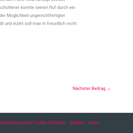
scholtener konnte seinen Ruf durch ein
er Möglichkeit ungerechtfertigter
 und inziht soll man in freuntlich recht
Nächster Beitrag
→
tzerklärung und Cookie-Richtlinie
Quellen
Index