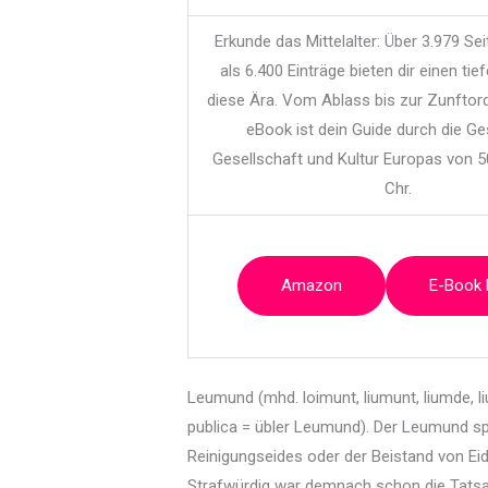
Erkunde das Mittelalter: Über 3.979 Se
als 6.400 Einträge bieten dir einen tief
diese Ära. Vom Ablass bis zur Zunftor
eBook ist dein Guide durch die Ge
Gesellschaft und Kultur Europas von 5
Chr.
Amazon
E-Book
Leumund (mhd. loimunt, liumunt, liumde, l
publica = übler Leumund). Der Leumund spi
Reinigungseides oder der Beistand von Ei
Strafwürdig war demnach schon die Tats