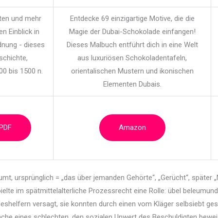
iten und mehr
Entdecke 69 einzigartige Motive, die die
en Einblick in
Magie der Dubai-Schokolade einfangen!
dnung - dieses
Dieses Malbuch entführt dich in eine Welt
schichte,
aus luxuriösen Schokoladentafeln,
00 bis 1500 n.
orientalischen Mustern und ikonischen
Elementen Dubais.
 PDF
Amazon
iumt, ursprünglich = „das über jemanden Gehörte“,
„Gerücht“, später „
elte im spätmittelalterliche Prozessrecht eine Rolle: übel beleumun
deshelfern versagt, sie konnten durch einen vom Kläger selbsiebt ge
ache eines schlechten, den sozialen Unwert des Beschuldigten be