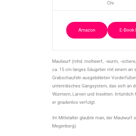
Chr.
Amazon
E-Book
Maulwurf (mhd. moltwerf, -wurm, -schere, 
ca. 15 cm langes Säugetier mit einem an 
Grabschaufeln ausgebildeten Vorderfüßen,
unterirdisches Gangsystem, das sich an d
Würmern, Larven und Insekten. Irrtümlich 
er gnadenlos verfolgt.
Im Mittelalter glaubte man, der Maulwurf s
Megenberg).