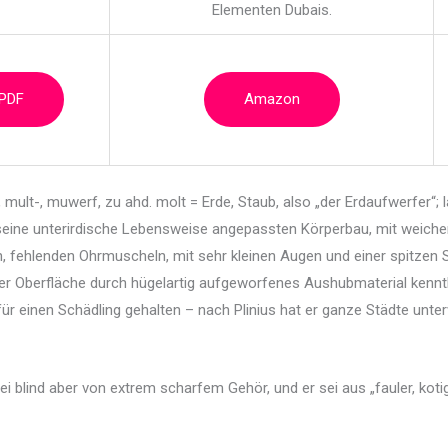
Elementen Dubais.
 PDF
Amazon
mult-, muwerf, zu ahd. molt = Erde, Staub, also
„der Erdaufwerfer“; l
seine unterirdische Lebensweise angepassten Körperbau, mit weichem,
 fehlenden Ohrmuscheln, mit sehr kleinen Augen und einer spitzen S
er Oberfläche durch hügelartig aufgeworfenes Aushubmaterial kennt
für einen Schädling gehalten – nach Plinius hat er ganze Städte unt
ei blind aber von extrem scharfem Gehör, und er sei aus „fauler, koti