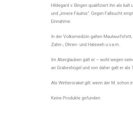
Hildegard v. Bingen qualifiziert ihn als ka
und „innere Fäulnis“. Gegen Fallsucht emp
Einnahme.
In der Volksmedizin galten Maulwurfsfett, -
Zahn-, Ohren- und Halsweh u.v.a.m.
Im Aberglauben galt er – wohl wegen sein
an Grabeshügel und von daher galt er al
Als Wetterorakel gilt: wenn der M. schon i
Keine Produkte gefunden.