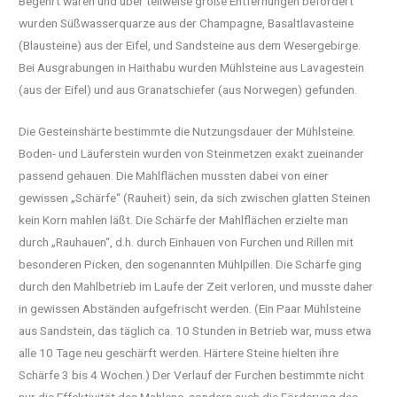
Begehrt waren und über teilweise große Entfernungen befördert
wurden Süßwasserquarze aus der Champagne, Basaltlavasteine
(Blausteine) aus der Eifel, und Sandsteine aus dem Wesergebirge.
Bei Ausgrabungen in Haithabu wurden Mühlsteine aus Lavagestein
(aus der Eifel) und aus Granatschiefer (aus Norwegen) gefunden.
Die Gesteinshärte bestimmte die Nutzungsdauer der Mühlsteine.
Boden- und Läuferstein wurden von Steinmetzen exakt zueinander
passend gehauen. Die Mahlflächen mussten dabei von einer
gewissen „Schärfe“ (Rauheit) sein, da sich zwischen glatten Steinen
kein Korn mahlen läßt. Die Schärfe der Mahlflächen erzielte man
durch „Rauhauen“, d.h. durch Einhauen von Furchen und Rillen mit
besonderen Picken, den sogenannten Mühlpillen. Die Schärfe ging
durch den Mahlbetrieb im Laufe der Zeit verloren, und musste daher
in gewissen Abständen aufgefrischt werden. (Ein Paar Mühlsteine
aus Sandstein, das täglich ca. 10 Stunden in Betrieb war, muss etwa
alle 10 Tage neu geschärft werden. Härtere Steine hielten ihre
Schärfe 3 bis 4 Wochen.) Der Verlauf der Furchen bestimmte nicht
nur die Effektivität des Mahlens, sondern auch die Förderung des