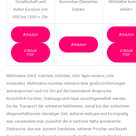
Gesellschaft und
ikonischen Elementen
Mittelalter ko
Kultur Europas von
Dubais.
erklärt.
500 bis 1500 n. Chr.
Amazon
Amazon
Amazon
E-Book
E-Book
PDF
PDF
Mühlsteine (mhd. malstein, mülstein; mlat. lapis molaris, rota
molendini). Mühlsteine
mussten teilweise über große Entfernungen
antransportiert und vor Ort auf die besonderen Ansprüche
hinsichtlich Furchen, Steinauge und Haue zurechtgemeißelt werden.
Da der Transport der schweren Mühlsteine, zumal bei den schlechten
Wegeverhältnissen damaliger Zeit, äußerst mühsam und kostspielig
war, verwendete man zunächst die in nächster Nähe anstehende
Steinsorte; das war zumeist Sandstein, seltener Porphyr und Basalt.