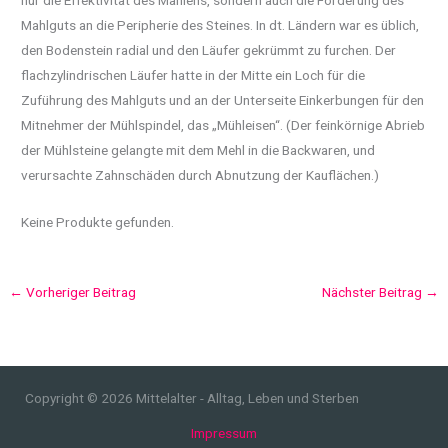
Mahlguts an die Peripherie des Steines. In dt. Ländern war es üblich,
den Bodenstein radial und den Läufer gekrümmt zu furchen. Der
flachzylindrischen Läufer hatte in der Mitte ein Loch für die
Zuführung des Mahlguts und an der Unterseite Einkerbungen für den
Mitnehmer der Mühlspindel, das „Mühleisen“. (Der feinkörnige Abrieb
der Mühlsteine gelangte mit dem Mehl in die Backwaren, und
verursachte Zahnschäden durch Abnutzung der Kauflächen.)
Keine Produkte gefunden.
←
Vorheriger Beitrag
Nächster Beitrag
→
Copyright © 2026 Mittelalter - Alltag, Leben und Sterben
Impressum