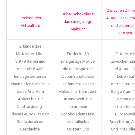
Zwischen Zinne
Dubai Schokolade,
Lexikon des
Alltag - Das Leb
das einzigartige
Mittealters
mittelalterlic
Malbuch
Burgen
Erkunde das
Mittelalter: Über
Entdecke 69
Entdecke i
3.979 Seiten und
einzigartige Motive,
„Zwischen Zi
mehr als 6.400
die die Magie der
und Alltag - 
Einträge bieten dir
Dubai-Schokolade
Leben auf
einen tiefen Einblick in
einfangen! Dieses
mittelalterlic
diese Ära. Vom
Malbuch entführt dich
Burgen“ auf 
Ablass bis zur
in eine Welt aus
Seiten die
Zunftordnung -
luxuriösen
mittelalterli
dieses eBook ist dein
Schokoladentafeln,
Burgenwelt
Guide durch die
orientalischen
Architektur, Al
Geschichte,
Mustern und
und ihre Rolle