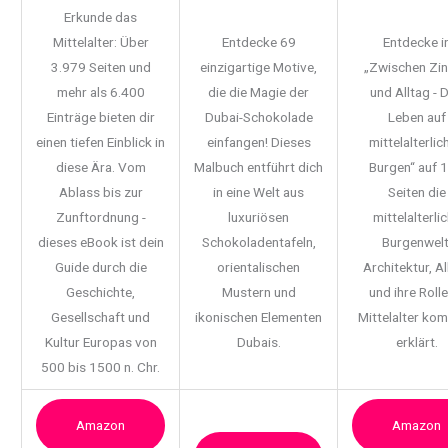
Erkunde das
Mittelalter: Über
Entdecke 69
Entdecke i
3.979 Seiten und
einzigartige Motive,
„Zwischen Zi
mehr als 6.400
die die Magie der
und Alltag - 
Einträge bieten dir
Dubai-Schokolade
Leben auf
einen tiefen Einblick in
einfangen! Dieses
mittelalterlic
diese Ära. Vom
Malbuch entführt dich
Burgen“ auf 
Ablass bis zur
in eine Welt aus
Seiten die
Zunftordnung -
luxuriösen
mittelalterli
dieses eBook ist dein
Schokoladentafeln,
Burgenwelt
Guide durch die
orientalischen
Architektur, Al
Geschichte,
Mustern und
und ihre Rolle
Gesellschaft und
ikonischen Elementen
Mittelalter ko
Kultur Europas von
Dubais.
erklärt.
500 bis 1500 n. Chr.
Amazon
Amazon