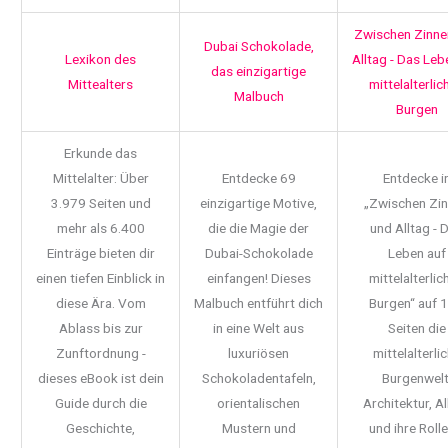
Zwischen Zinne
Dubai Schokolade,
Lexikon des
Alltag - Das Leb
das einzigartige
Mittealters
mittelalterlic
Malbuch
Burgen
Erkunde das
Mittelalter: Über
Entdecke 69
Entdecke i
3.979 Seiten und
einzigartige Motive,
„Zwischen Zi
mehr als 6.400
die die Magie der
und Alltag - 
Einträge bieten dir
Dubai-Schokolade
Leben auf
einen tiefen Einblick in
einfangen! Dieses
mittelalterlic
diese Ära. Vom
Malbuch entführt dich
Burgen“ auf 
Ablass bis zur
in eine Welt aus
Seiten die
Zunftordnung -
luxuriösen
mittelalterli
dieses eBook ist dein
Schokoladentafeln,
Burgenwelt
Guide durch die
orientalischen
Architektur, Al
Geschichte,
Mustern und
und ihre Rolle