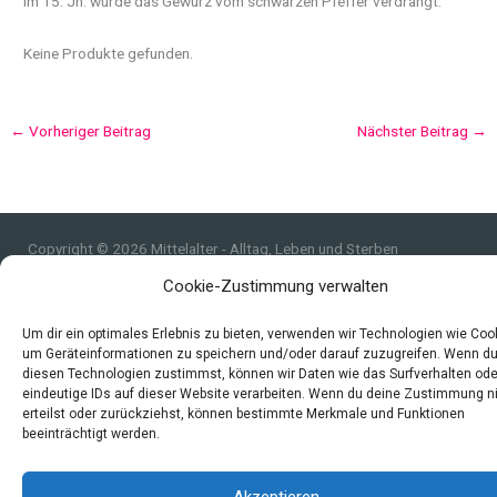
Im 15. Jh. wurde das Gewürz vom schwarzen Pfeffer verdrängt.
Keine Produkte gefunden.
←
Vorheriger Beitrag
Nächster Beitrag
→
Copyright © 2026 Mittelalter - Alltag, Leben und Sterben
Cookie-Zustimmung verwalten
Impressum
Datenschutzerklärung und Cookie-Richtlinie
Um dir ein optimales Erlebnis zu bieten, verwenden wir Technologien wie Coo
Quellen
um Geräteinformationen zu speichern und/oder darauf zuzugreifen. Wenn d
Index
diesen Technologien zustimmst, können wir Daten wie das Surfverhalten ode
eindeutige IDs auf dieser Website verarbeiten. Wenn du deine Zustimmung n
erteilst oder zurückziehst, können bestimmte Merkmale und Funktionen
beeinträchtigt werden.
Akzeptieren