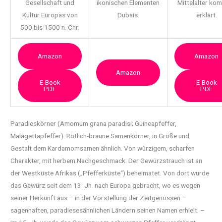
Gesellschaft und
ikonischen Elementen
Mittelalter ko
Kultur Europas von
Dubais.
erklärt.
500 bis 1500 n. Chr.
Amazon
Amazon
Amazon
E-Book
E-Book
PDF
PDF
Paradieskörner (Amomum grana paradisi; Guineapfeffer,
Malagettapfeffer). Rötlich-braune
Samenkörner, in Größe und
Gestalt dem Kardamomsamen ähnlich. Von würzigem, scharfen
Charakter, mit herbem Nachgeschmack. Der Gewürzstrauch ist an
der Westküste Afrikas („Pfefferküste“) beheimatet. Von dort wurde
das Gewürz seit dem 13. Jh. nach Europa gebracht, wo es wegen
seiner Herkunft aus – in der Vorstellung der Zeitgenossen –
sagenhaften, paradiesesähnlichen Ländern seinen Namen erhielt. –