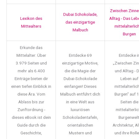
Zwischen Zinne
Dubai Schokolade,
Lexikon des
Alltag - Das Leb
das einzigartige
Mittealters
mittelalterlic
Malbuch
Burgen
Erkunde das
Mittelalter: Über
Entdecke 69
Entdecke i
3.979 Seiten und
einzigartige Motive,
„Zwischen Zi
mehr als 6.400
die die Magie der
und Alltag - 
Einträge bieten dir
Dubai-Schokolade
Leben auf
einen tiefen Einblick in
einfangen! Dieses
mittelalterlic
diese Ära. Vom
Malbuch entführt dich
Burgen“ auf 
Ablass bis zur
in eine Welt aus
Seiten die
Zunftordnung -
luxuriösen
mittelalterli
dieses eBook ist dein
Schokoladentafeln,
Burgenwelt
Guide durch die
orientalischen
Architektur, Al
Geschichte,
Mustern und
und ihre Rolle