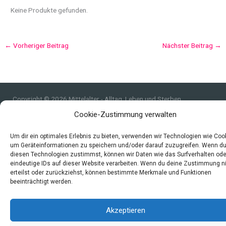
Keine Produkte gefunden.
←
Vorheriger Beitrag
Nächster Beitrag
→
Copyright © 2026 Mittelalter - Alltag, Leben und Sterben
Cookie-Zustimmung verwalten
Impressum
Datenschutzerklärung und Cookie-Richtlinie
Um dir ein optimales Erlebnis zu bieten, verwenden wir Technologien wie Coo
Quellen
um Geräteinformationen zu speichern und/oder darauf zuzugreifen. Wenn d
Index
diesen Technologien zustimmst, können wir Daten wie das Surfverhalten ode
eindeutige IDs auf dieser Website verarbeiten. Wenn du deine Zustimmung n
erteilst oder zurückziehst, können bestimmte Merkmale und Funktionen
beeinträchtigt werden.
Akzeptieren