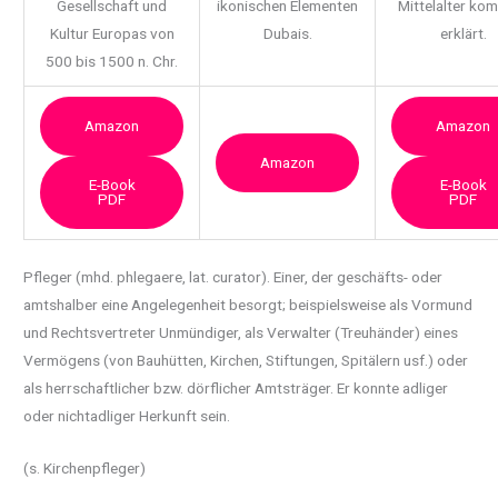
Gesellschaft und
ikonischen Elementen
Mittelalter ko
Kultur Europas von
Dubais.
erklärt.
500 bis 1500 n. Chr.
Amazon
Amazon
Amazon
E-Book
E-Book
PDF
PDF
Pfleger (mhd. phlegaere, lat. curator). Einer, der geschäfts- oder
amtshalber eine
Angelegenheit besorgt; beispielsweise als Vormund
und Rechtsvertreter Unmündiger, als Verwalter (Treuhänder) eines
Vermögens (von Bauhütten, Kirchen, Stiftungen, Spitälern usf.) oder
als herrschaftlicher bzw. dörflicher Amtsträger. Er konnte adliger
oder nichtadliger Herkunft sein.
(s. Kirchenpfleger)