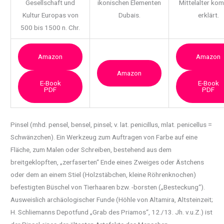
Gesellschaft und
ikonischen Elementen
Mittelalter ko
Kultur Europas von
Dubais.
erklärt.
500 bis 1500 n. Chr.
Amazon
Amazon
Amazon
E-Book
E-Book
PDF
PDF
Pinsel (mhd. pensel, bensel, pinsel; v. lat. penicillus, mlat. penicellus =
Schwänzchen). Ein
Werkzeug zum Auftragen von Farbe auf eine
Fläche, zum Malen oder Schreiben, bestehend aus dem
breitgeklopften, „zerfaserten“ Ende eines Zweiges oder Ästchens
oder dem an einem Stiel (Holzstäbchen, kleine Röhrenknochen)
befestigten Büschel von Tierhaaren bzw. -borsten („Besteckung“).
Ausweislich archäologischer Funde (Höhle von Altamira, Altsteinzeit;
H. Schliemanns Depotfund „Grab des Priamos“, 12./13. Jh. v.u.Z.) ist