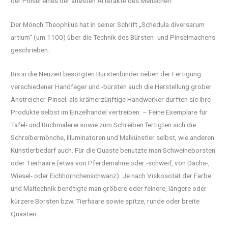
der Pinsel eines der ältesten Artefakte des Menschen.
Der Mönch Theophilus hat in seiner Schrift „Schedula diversarum
artium“ (um 1100) über die Technik des Bürsten- und Pinselmachens
geschrieben.
Bis in die Neuzeit besorgten Bürstenbinder neben der Fertigung
verschiedener Handfeger und -bürsten auch die Herstellung grober
Anstreicher-Pinsel; als krämerzünftige Handwerker durften sie ihre
Produkte selbst im Einzelhandel vertreiben. – Feine Exemplare für
Tafel- und Buchmalerei sowie zum Schreiben fertigten sich die
Schreibermönche, Illuminatoren und Malkünstler selbst, wie anderen
Künstlerbedarf auch. Für die Quaste benutzte man Schweineborsten
oder Tierhaare (etwa von Pferdemähne oder -schweif, von Dachs-,
Wiesel- oder Eichhörnchenschwanz). Je nach Viskosotät der Farbe
und Maltechnik benötigte man gröbere oder feinere, längere oder
kürzere Borsten bzw. Tierhaare sowie spitze, runde oder breite
Quasten.