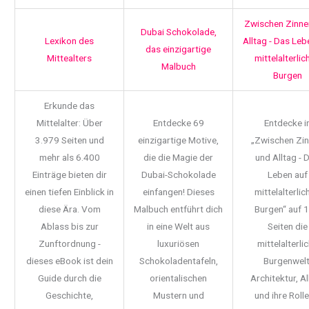
Zwischen Zinne
Dubai Schokolade,
Lexikon des
Alltag - Das Leb
das einzigartige
Mittealters
mittelalterlic
Malbuch
Burgen
Erkunde das
Mittelalter: Über
Entdecke 69
Entdecke i
3.979 Seiten und
einzigartige Motive,
„Zwischen Zi
mehr als 6.400
die die Magie der
und Alltag - 
Einträge bieten dir
Dubai-Schokolade
Leben auf
einen tiefen Einblick in
einfangen! Dieses
mittelalterlic
diese Ära. Vom
Malbuch entführt dich
Burgen“ auf 
Ablass bis zur
in eine Welt aus
Seiten die
Zunftordnung -
luxuriösen
mittelalterli
dieses eBook ist dein
Schokoladentafeln,
Burgenwelt
Guide durch die
orientalischen
Architektur, Al
Geschichte,
Mustern und
und ihre Rolle