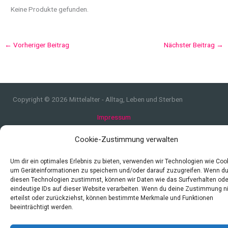
Keine Produkte gefunden.
←
Vorheriger Beitrag
Nächster Beitrag
→
Copyright © 2026 Mittelalter - Alltag, Leben und Sterben
Impressum
Datenschutzerklärung und Cookie-Richtlinie
Cookie-Zustimmung verwalten
Quellen
Index
Um dir ein optimales Erlebnis zu bieten, verwenden wir Technologien wie Coo
um Geräteinformationen zu speichern und/oder darauf zuzugreifen. Wenn d
diesen Technologien zustimmst, können wir Daten wie das Surfverhalten ode
eindeutige IDs auf dieser Website verarbeiten. Wenn du deine Zustimmung n
erteilst oder zurückziehst, können bestimmte Merkmale und Funktionen
beeinträchtigt werden.