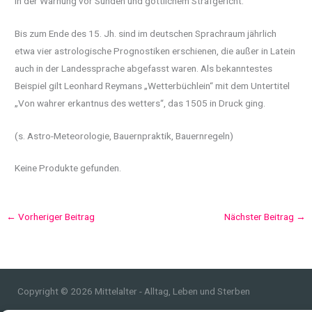
in der Warnung vor Sünden und göttlichem Strafgericht.
Bis zum Ende des 15. Jh. sind im deutschen Sprachraum jährlich
etwa vier astrologische Prognostiken erschienen, die außer in Latein
auch in der Landessprache abgefasst waren. Als bekanntestes
Beispiel gilt Leonhard Reymans „Wetterbüchlein“ mit dem Untertitel
„Von wahrer erkantnus des wetters“, das 1505 in Druck ging.
(s. Astro-Meteorologie, Bauernpraktik, Bauernregeln)
Keine Produkte gefunden.
←
Vorheriger Beitrag
Nächster Beitrag
→
Copyright © 2026 Mittelalter - Alltag, Leben und Sterben