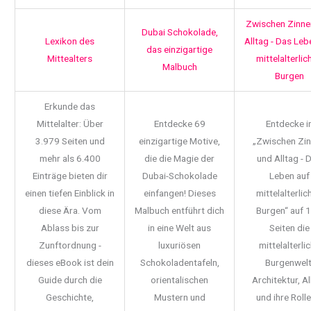
Zwischen Zinne
Dubai Schokolade,
Lexikon des
Alltag - Das Leb
das einzigartige
Mittealters
mittelalterlic
Malbuch
Burgen
Erkunde das
Mittelalter: Über
Entdecke 69
Entdecke i
3.979 Seiten und
einzigartige Motive,
„Zwischen Zi
mehr als 6.400
die die Magie der
und Alltag - 
Einträge bieten dir
Dubai-Schokolade
Leben auf
einen tiefen Einblick in
einfangen! Dieses
mittelalterlic
diese Ära. Vom
Malbuch entführt dich
Burgen“ auf 
Ablass bis zur
in eine Welt aus
Seiten die
Zunftordnung -
luxuriösen
mittelalterli
dieses eBook ist dein
Schokoladentafeln,
Burgenwelt
Guide durch die
orientalischen
Architektur, Al
Geschichte,
Mustern und
und ihre Rolle