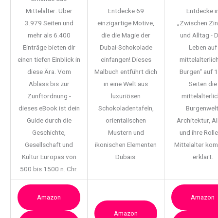
Mittelalter: Über
Entdecke 69
Entdecke i
3.979 Seiten und
einzigartige Motive,
„Zwischen Zi
mehr als 6.400
die die Magie der
und Alltag - 
Einträge bieten dir
Dubai-Schokolade
Leben auf
einen tiefen Einblick in
einfangen! Dieses
mittelalterlic
diese Ära. Vom
Malbuch entführt dich
Burgen“ auf 
Ablass bis zur
in eine Welt aus
Seiten die
Zunftordnung -
luxuriösen
mittelalterli
dieses eBook ist dein
Schokoladentafeln,
Burgenwelt
Guide durch die
orientalischen
Architektur, Al
Geschichte,
Mustern und
und ihre Rolle
Gesellschaft und
ikonischen Elementen
Mittelalter ko
Kultur Europas von
Dubais.
erklärt.
500 bis 1500 n. Chr.
Amazon
Amazon
Amazon