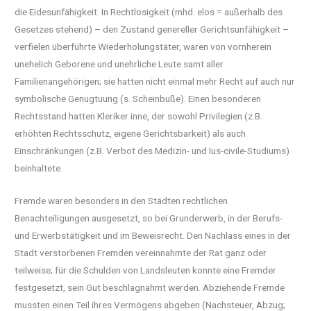
die Eidesunfähigkeit. In Rechtlosigkeit (mhd. elos = außerhalb des
Gesetzes stehend) – den Zustand genereller Gerichtsunfähigkeit –
verfielen überführte Wiederholungstäter, waren von vornherein
unehelich Geborene und unehrliche Leute samt aller
Familienangehörigen; sie hatten nicht einmal mehr Recht auf auch nur
symbolische Genugtuung (s. Scheinbuße). Einen besonderen
Rechtsstand hatten Kleriker inne, der sowohl Privilegien (z.B.
erhöhten Rechtsschutz, eigene Gerichtsbarkeit) als auch
Einschränkungen (z.B. Verbot des Medizin- und Ius-civile-Studiums)
beinhaltete.
Fremde waren besonders in den Städten rechtlichen
Benachteiligungen ausgesetzt, so bei Grunderwerb, in der Berufs-
und Erwerbstätigkeit und im Beweisrecht. Den Nachlass eines in der
Stadt verstorbenen Fremden vereinnahmte der Rat ganz oder
teilweise; für die Schulden von Landsleuten konnte eine Fremder
festgesetzt, sein Gut beschlagnahmt werden. Abziehende Fremde
mussten einen Teil ihres Vermögens abgeben (Nachsteuer, Abzug;