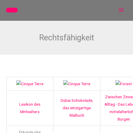
Zum
Inhalt
springen
Rechtsfähigkeit
Zwischen Zinne
Dubai Schokolade,
Lexikon des
Alltag - Das Leb
das einzigartige
Mittealters
mittelalterlic
Malbuch
Burgen
Erkunde das