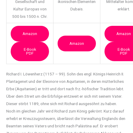
Gesellschaft und
ikonischen Elementen
Mittelalter ko
Kultur Europas von
Dubais.
erklärt.
500 bis 1500 n. Chr.
Amazon
Amazon
Amazon
E-Book
E-Book
PDF
PDF
Richard I. Löwenherz (1157 – 99). Sohn des engl. Königs Heinrich II.
Plantagenet und der
Eleonore von Aquitanien, in deren mütterliches
Erbe (Aquitanien) er tritt und dort nach frz.-höfischer Tradition lebt.
Über dem Streit um die Erbfolge entzweit er sich mit seinem Vater.
Dieser stirbt 1189, ohne sich mit Richard ausgesöhnt zu haben.
Noch im gleichen Jahr wird Richard zum König gekrönt. Kurz darauf
erhebt er Kreuzzugssteuern, überlässt die Verwaltung Englands den
Beamten seines Vaters und bricht nach Palästina auf. Er erobert