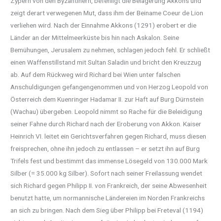
Zypern von den Byzantinern, befehligt die Belagerung Akkons und
zeigt derart verwegenen Mut, dass ihm der Beiname Coeur de Lion
verliehen wird. Nach der Einnahme Akkons (1291) erobert er die
Länder an der Mittelmeerküste bis hin nach Askalon. Seine
Bemühungen, Jerusalem zu nehmen, schlagen jedoch fehl. Er schließt
einen Waffenstillstand mit Sultan Saladin und bricht den Kreuzzug
ab. Auf dem Rückweg wird Richard bei Wien unter falschen
Anschuldigungen gefangengenommen und von Herzog Leopold von
Österreich dem Kuenringer Hadamar II. zur Haft auf Burg Dürnstein
(Wachau) übergeben. Leopold nimmt so Rache für die Beleidigung
seiner Fahne durch Richard nach der Eroberung von Akkon. Kaiser
Heinrich VI. leitet ein Gerichtsverfahren gegen Richard, muss diesen
freisprechen, ohne ihn jedoch zu entlassen – er setzt ihn auf Burg
Trifels fest und bestimmt das immense Lösegeld von 130.000 Mark
Silber (= 35.000 kg Silber). Sofort nach seiner Freilassung wendet
sich Richard gegen Philipp II. von Frankreich, der seine Abwesenheit
benutzt hatte, um normannische Ländereien im Norden Frankreichs
an sich zu bringen. Nach dem Sieg über Philipp bei Freteval (1194)