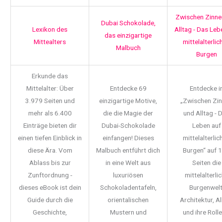
Zwischen Zinne
Dubai Schokolade,
Lexikon des
Alltag - Das Leb
das einzigartige
Mittealters
mittelalterlic
Malbuch
Burgen
Erkunde das
Mittelalter: Über
Entdecke 69
Entdecke i
3.979 Seiten und
einzigartige Motive,
„Zwischen Zi
mehr als 6.400
die die Magie der
und Alltag - 
Einträge bieten dir
Dubai-Schokolade
Leben auf
einen tiefen Einblick in
einfangen! Dieses
mittelalterlic
diese Ära. Vom
Malbuch entführt dich
Burgen“ auf 
Ablass bis zur
in eine Welt aus
Seiten die
Zunftordnung -
luxuriösen
mittelalterli
dieses eBook ist dein
Schokoladentafeln,
Burgenwelt
Guide durch die
orientalischen
Architektur, Al
Geschichte,
Mustern und
und ihre Rolle