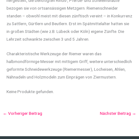
hergestellt, die benötigten Rinds-, Pferde- und Schweinshäute
bezogen sie von ortsansässigen Metzgern. Riemenschneider
standen – obwohl meist mit diesen zünftisch vereint – in Konkurrenz
zu Sattlern, Gürtlern und Beutlern. Erst im Spätmittelalter hatten sie
in großen Städten (wie z.B. Lübeck oder Köln) eigene Zünfte. Die
Lehrzeit schwankte zwischen 3 und 5 Jahren.
Charakteristische Werkzeuge der Riemer waren das
halbmondförmige Messer mit mittigem Griff, weitere unterschiedlich
geformte Schneidewerkzeuge (Riemermesser), Locheisen, Ahlen,
Nähnadeln und Holzmodeln zum Einprägen von Ziermustern.
Keine Produkte gefunden.
←
Vorheriger Beitrag
Nächster Beitrag
→