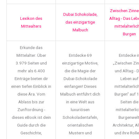
Zwischen Zinne
Dubai Schokolade,
Lexikon des
Alltag - Das Leb
das einzigartige
Mittealters
mittelalterlic
Malbuch
Burgen
Erkunde das
Mittelalter: Über
Entdecke 69
Entdecke i
3.979 Seiten und
einzigartige Motive,
„Zwischen Zi
mehr als 6.400
die die Magie der
und Alltag - 
Einträge bieten dir
Dubai-Schokolade
Leben auf
einen tiefen Einblick in
einfangen! Dieses
mittelalterlic
diese Ära. Vom
Malbuch entführt dich
Burgen“ auf 
Ablass bis zur
in eine Welt aus
Seiten die
Zunftordnung -
luxuriösen
mittelalterli
dieses eBook ist dein
Schokoladentafeln,
Burgenwelt
Guide durch die
orientalischen
Architektur, Al
Geschichte,
Mustern und
und ihre Rolle