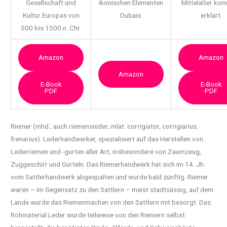
Gesellschaft und
ikonischen Elementen
Mittelalter ko
Kultur Europas von
Dubais.
erklärt.
500 bis 1500 n. Chr.
Amazon
Amazon
Amazon
E-Book
E-Book
PDF
PDF
Riemer (mhd.; auch riemensnider; mlat. corrigiator, corrigiarius,
frenarius). Lederhandwerker,
spezialisiert auf das Herstellen von
Lederriemen und -gurten aller Art, insbesondere von Zaumzeug,
Zuggeschirr und Gürteln. Das Riemerhandwerk hat sich im 14. Jh.
vom Sattlerhandwerk abgespalten und wurde bald zünftig. Riemer
waren – im Gegensatz zu den Sattlern – meist stadtsässig, auf dem
Lande wurde das Riemenmachen von den Sattlern mit besorgt. Das
Rohmaterial Leder wurde teilweise von den Riemern selbst