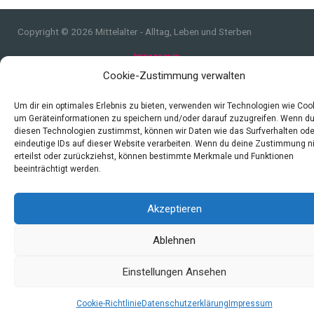
Copyright © 2026 Mittelalter - Alltag, Leben und Sterben
Impressum
Datenschutzerklärung und Cookie-Richtlinie
Cookie-Zustimmung verwalten
Quellen
Um dir ein optimales Erlebnis zu bieten, verwenden wir Technologien wie Coo
Index
um Geräteinformationen zu speichern und/oder darauf zuzugreifen. Wenn d
diesen Technologien zustimmst, können wir Daten wie das Surfverhalten ode
eindeutige IDs auf dieser Website verarbeiten. Wenn du deine Zustimmung n
erteilst oder zurückziehst, können bestimmte Merkmale und Funktionen
beeinträchtigt werden.
Akzeptieren
Ablehnen
Einstellungen Ansehen
Cookie-Richtlinie
Datenschutzerklärung
Impressum