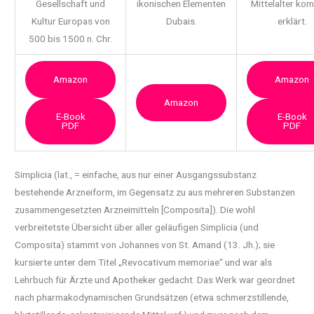
Gesellschaft und
ikonischen Elementen
Mittelalter ko
Kultur Europas von
Dubais.
erklärt.
500 bis 1500 n. Chr.
Amazon
Amazon
Amazon
E-Book
E-Book
PDF
PDF
Simplicia (lat., = einfache, aus nur einer Ausgangssubstanz
bestehende Arzneiform, im
Gegensatz zu aus mehreren Substanzen
zusammengesetzten Arzneimitteln [Composita]). Die wohl
verbreitetste Übersicht über aller geläufigen Simplicia (und
Composita) stammt von Johannes von St. Amand (13. Jh.); sie
kursierte unter dem Titel „Revocativum memoriae“ und war als
Lehrbuch für Ärzte und Apotheker gedacht. Das Werk war geordnet
nach pharmakodynamischen Grundsätzen (etwa schmerzstillende,