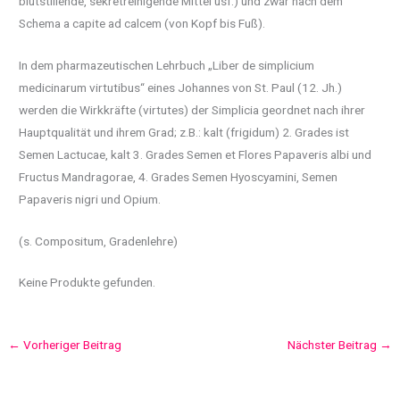
blutstillende, sekretreinigende Mittel usf.) und zwar nach dem
Schema a capite ad calcem (von Kopf bis Fuß).
In dem pharmazeutischen Lehrbuch „Liber de simplicium
medicinarum virtutibus“ eines Johannes von St. Paul (12. Jh.)
werden die Wirkkräfte (virtutes) der Simplicia geordnet nach ihrer
Hauptqualität und ihrem Grad; z.B.: kalt (frigidum) 2. Grades ist
Semen Lactucae, kalt 3. Grades Semen et Flores Papaveris albi und
Fructus Mandragorae, 4. Grades Semen Hyoscyamini, Semen
Papaveris nigri und Opium.
(s. Compositum, Gradenlehre)
Keine Produkte gefunden.
←
Vorheriger Beitrag
Nächster Beitrag
→