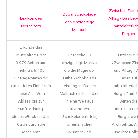
Zwischen Zinne
Dubai Schokolade,
Lexikon des
Alltag - Das Leb
das einzigartige
Mittealters
mittelalterlic
Malbuch
Burgen
Erkunde das
Mittelalter: Über
Entdecke 69
Entdecke i
3.979 Seiten und
einzigartige Motive,
„Zwischen Zi
mehr als 6.400
die die Magie der
und Alltag - 
Einträge bieten dir
Dubai-Schokolade
Leben auf
einen tiefen Einblick in
einfangen! Dieses
mittelalterlic
diese Ära. Vom
Malbuch entführt dich
Burgen“ auf 
Ablass bis zur
in eine Welt aus
Seiten die
Zunftordnung -
luxuriösen
mittelalterli
dieses eBook ist dein
Schokoladentafeln,
Burgenwelt
Guide durch die
orientalischen
Architektur, Al
Geschichte,
Mustern und
und ihre Rolle