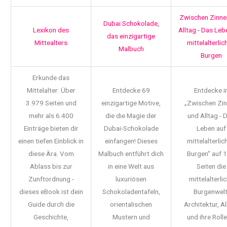
Zwischen Zinne
Dubai Schokolade,
Lexikon des
Alltag - Das Leb
das einzigartige
Mittealters
mittelalterlic
Malbuch
Burgen
Erkunde das
Mittelalter: Über
Entdecke 69
Entdecke i
3.979 Seiten und
einzigartige Motive,
„Zwischen Zi
mehr als 6.400
die die Magie der
und Alltag - 
Einträge bieten dir
Dubai-Schokolade
Leben auf
einen tiefen Einblick in
einfangen! Dieses
mittelalterlic
diese Ära. Vom
Malbuch entführt dich
Burgen“ auf 
Ablass bis zur
in eine Welt aus
Seiten die
Zunftordnung -
luxuriösen
mittelalterli
dieses eBook ist dein
Schokoladentafeln,
Burgenwelt
Guide durch die
orientalischen
Architektur, Al
Geschichte,
Mustern und
und ihre Rolle