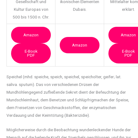
Gesellschaft und
ikonischen Elementen
Mittelalter ko
Kultur Europas von
Dubais.
erklärt.
500 bis 1500 n. Chr.
Amazon
Amazon
Amazon
E-Book
E-Book
PDF
PDF
Speichel (mhd. speiche, speich, speichel, speicholter, geifer; lat.
saliva. sputum). Das von
verschiedenen Drüsen der
Mundhöhlengegend zufließende Sekret dient der Befeuchtung der
Mundschleimhaut, dem Benetzen und Schlüpfrigmachen der Speise,
dem Freisetzen von Geschmacksstoffen, der enzymatischen
Verdauung und der Keimtötung (Bakterizidie).
Möglicherweise durch die Beobachtung wundenleckender Hunde der
Mensch auf die heilende Kraft der Speichels geschlossen, und ihn zur