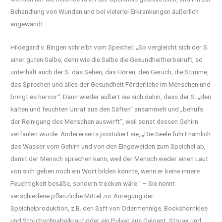
Behandlung von Wunden und bei vielerlei Erkrankungen äußerlich
angewandt.
Hildegard v. Bingen schreibt vom Speichel: „So vergleicht sich der S.
einer guten Salbe, denn wie die Salbe die Gesundheitherbeiruft, so
unterhält auch der S. das Sehen, das Hören, den Geruch, die Stimme,
das Sprechen und alles der Gesundheit Förderliche im Menschen und
bringt es hervor“. Dann wieder äußert sie sich dahin, dass der S. „den
kalten und feuchten Unrat aus den Säften“ ansammelt und „behufs
der Reinigung des Menschen auswirft“, weil sonst dessen Gehirn
verfaulen würde. Andererseits postuliert sie, „Die Seele führt nämlich
das Wasser vom Gehirn und von den Eingeweiden zum Speichel ab,
damit der Mensch sprechen kann, weil der Mensch weder einen Laut
von sich geben noch ein Wort bilden könnte, wenn er keine innere
Feuchtigkeit besäße, sondern trocken wäre.“ – Sie nennt
verschiedene pflanzliche Mittel zur Anregung der
Speichelproduktion, z.B. den Saft von Odermennige, Bockshornklee
und Storchschnabelkraut oder ein Pulver aus Galgant, Storax und