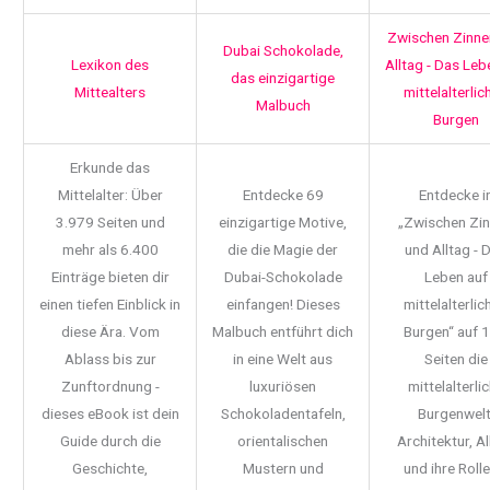
Zwischen Zinne
Dubai Schokolade,
Lexikon des
Alltag - Das Leb
das einzigartige
Mittealters
mittelalterlic
Malbuch
Burgen
Erkunde das
Mittelalter: Über
Entdecke 69
Entdecke i
3.979 Seiten und
einzigartige Motive,
„Zwischen Zi
mehr als 6.400
die die Magie der
und Alltag - 
Einträge bieten dir
Dubai-Schokolade
Leben auf
einen tiefen Einblick in
einfangen! Dieses
mittelalterlic
diese Ära. Vom
Malbuch entführt dich
Burgen“ auf 
Ablass bis zur
in eine Welt aus
Seiten die
Zunftordnung -
luxuriösen
mittelalterli
dieses eBook ist dein
Schokoladentafeln,
Burgenwelt
Guide durch die
orientalischen
Architektur, Al
Geschichte,
Mustern und
und ihre Rolle