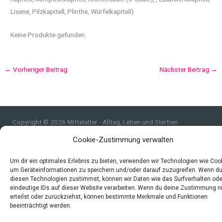
Lisene, Pilzkapitell, Plinthe, Würfelkapitell)
Keine Produkte gefunden.
←
Vorheriger Beitrag
Nächster Beitrag
→
Copyright © 2026 Mittelalter - Alltag, Leben und Sterben
Cookie-Zustimmung verwalten
Impressum
Datenschutzerklärung und Cookie-Richtlinie
Um dir ein optimales Erlebnis zu bieten, verwenden wir Technologien wie Coo
Quellen
um Geräteinformationen zu speichern und/oder darauf zuzugreifen. Wenn d
Index
diesen Technologien zustimmst, können wir Daten wie das Surfverhalten ode
eindeutige IDs auf dieser Website verarbeiten. Wenn du deine Zustimmung n
erteilst oder zurückziehst, können bestimmte Merkmale und Funktionen
beeinträchtigt werden.