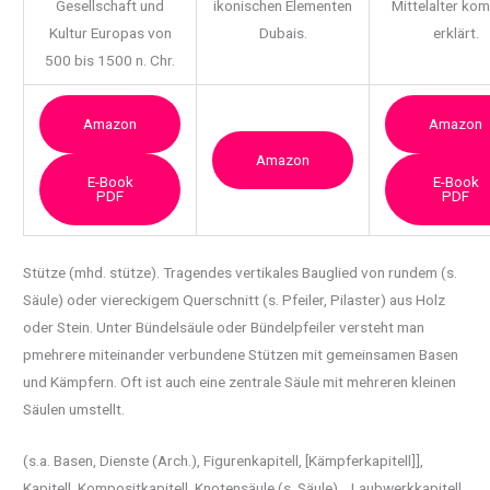
Gesellschaft und
ikonischen Elementen
Mittelalter ko
Kultur Europas von
Dubais.
erklärt.
500 bis 1500 n. Chr.
Amazon
Amazon
Amazon
E-Book
E-Book
PDF
PDF
Stütze (mhd. stütze). Tragendes vertikales Bauglied von rundem (s.
Säule) oder
viereckigem Querschnitt (s. Pfeiler, Pilaster) aus Holz
oder Stein. Unter Bündelsäule oder Bündelpfeiler versteht man
pmehrere miteinander verbundene Stützen mit gemeinsamen Basen
und Kämpfern. Oft ist auch eine zentrale Säule mit mehreren kleinen
Säulen umstellt.
(s.a. Basen, Dienste (Arch.), Figurenkapitell, [Kämpferkapitell]],
Kapitell, Kompositkapitell, Knotensäule (s. Säule), , Laubwerkkapitell,