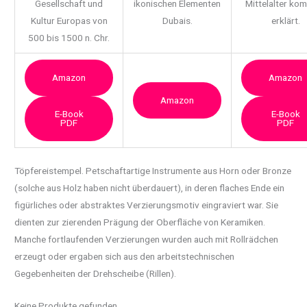
Gesellschaft und
ikonischen Elementen
Mittelalter ko
Kultur Europas von
Dubais.
erklärt.
500 bis 1500 n. Chr.
Amazon
Amazon
Amazon
E-Book
E-Book
PDF
PDF
Töpfereistempel. Petschaftartige Instrumente aus Horn oder Bronze
(solche aus Holz haben
nicht überdauert), in deren flaches Ende ein
figürliches oder abstraktes Verzierungsmotiv eingraviert war. Sie
dienten zur zierenden Prägung der Oberfläche von Keramiken.
Manche fortlaufenden Verzierungen wurden auch mit Rollrädchen
erzeugt oder ergaben sich aus den arbeitstechnischen
Gegebenheiten der Drehscheibe (Rillen).
Keine Produkte gefunden.