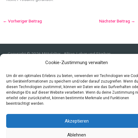
←
Vorheriger Beitrag
Nächster Beitrag
→
Copyright © 2026 Mittelalter - Alltag, Leben und Sterben
Cookie-Zustimmung verwalten
Impressum
Datenschutzerklärung und Cookie-Richtlinie
Um dir ein optimales Erlebnis zu bieten, verwenden wir Technologien wie Coo
Quellen
um Geräteinformationen zu speichern und/oder darauf zuzugreifen. Wenn d
diesen Technologien zustimmst, können wir Daten wie das Surfverhalten ode
Index
eindeutige IDs auf dieser Website verarbeiten. Wenn du deine Zustimmung n
erteilst oder zurückziehst, können bestimmte Merkmale und Funktionen
beeinträchtigt werden.
Akzeptieren
Ablehnen