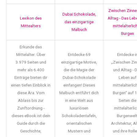
Zwischen Zinne
Dubai Schokolade,
Lexikon des
Alltag - Das Leb
das einzigartige
Mittealters
mittelalterlic
Malbuch
Burgen
Erkunde das
Mittelalter: Über
Entdecke 69
Entdecke i
3.979 Seiten und
einzigartige Motive,
„Zwischen Zi
mehr als 6.400
die die Magie der
und Alltag - 
Einträge bieten dir
Dubai-Schokolade
Leben auf
einen tiefen Einblick in
einfangen! Dieses
mittelalterlic
diese Ära. Vom
Malbuch entführt dich
Burgen“ auf 
Ablass bis zur
in eine Welt aus
Seiten die
Zunftordnung -
luxuriösen
mittelalterli
dieses eBook ist dein
Schokoladentafeln,
Burgenwelt
Guide durch die
orientalischen
Architektur, Al
Geschichte,
Mustern und
und ihre Rolle