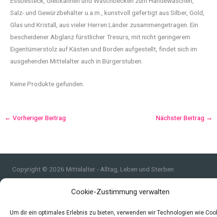
Essbesteck, Gießkannen und Waschbecken zum Händewaschen,
Salz- und Gewürzbehälter u.a.m., kunstvoll gefertigt aus Silber, Gold,
Glas und Kristall, aus vieler Herren Länder zusammengetragen. Ein
bescheidener Abglanz fürstlicher Tresurs, mit nicht geringerem
Eigentümerstolz auf Kästen und Borden aufgestellt, findet sich im
ausgehenden Mittelalter auch in Bürgerstuben.
Keine Produkte gefunden.
←
Vorheriger Beitrag
Nächster Beitrag
→
Copyright © 2026 Mittelalter - Alltag, Leben und Sterben
Impressum
Cookie-Zustimmung verwalten
Datenschutzerklärung und Cookie-Richtlinie
Quellen
Um dir ein optimales Erlebnis zu bieten, verwenden wir Technologien wie Coo