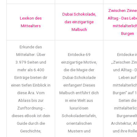
Zwischen Zinne
Dubai Schokolade,
Lexikon des
Alltag - Das Leb
das einzigartige
Mittealters
mittelalterlic
Malbuch
Burgen
Erkunde das
Mittelalter: Über
Entdecke 69
Entdecke i
3.979 Seiten und
einzigartige Motive,
„Zwischen Zi
mehr als 6.400
die die Magie der
und Alltag - 
Einträge bieten dir
Dubai-Schokolade
Leben auf
einen tiefen Einblick in
einfangen! Dieses
mittelalterlic
diese Ära. Vom
Malbuch entführt dich
Burgen“ auf 
Ablass bis zur
in eine Welt aus
Seiten die
Zunftordnung -
luxuriösen
mittelalterli
dieses eBook ist dein
Schokoladentafeln,
Burgenwelt
Guide durch die
orientalischen
Architektur, Al
Geschichte,
Mustern und
und ihre Rolle