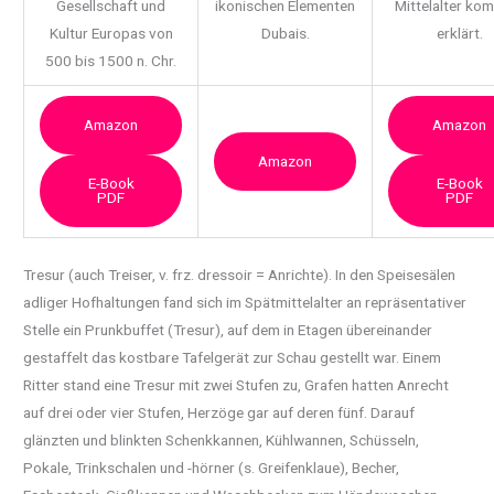
Gesellschaft und
ikonischen Elementen
Mittelalter ko
Kultur Europas von
Dubais.
erklärt.
500 bis 1500 n. Chr.
Amazon
Amazon
Amazon
E-Book
E-Book
PDF
PDF
Tresur (auch Treiser, v. frz. dressoir = Anrichte). In den Speisesälen
adliger Hofhaltungen
fand sich im Spätmittelalter an repräsentativer
Stelle ein Prunkbuffet (Tresur), auf dem in Etagen übereinander
gestaffelt das kostbare Tafelgerät zur Schau gestellt war. Einem
Ritter stand eine Tresur mit zwei Stufen zu, Grafen hatten Anrecht
auf drei oder vier Stufen, Herzöge gar auf deren fünf. Darauf
glänzten und blinkten Schenkkannen, Kühlwannen, Schüsseln,
Pokale, Trinkschalen und -hörner (s. Greifenklaue), Becher,