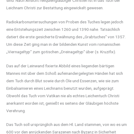
sind. Nach Ansicht reliquiengläubiger Christen ist in das Tuch der
Leichnam Christi zur Bestattung eingewickelt gewesen.
Radiokarbonuntersuchungen von Proben des Tuches legen jedoch
eine Entstehungszeit zwischen 1260 und 1390 nahe. Tatsächlich
datiert die erste gesicherte Erwähnung des „Grabtuches“ von 1357.
Um diese Zeit ging man in der bildenden Kunst vom romanischen
„Viernageltyp“ zum gotischen „Dreinageltyp“ über (s. Kruzifix).
Das auf der Leinwand fixierte Abbild eines liegenden bärtigen
Mannes mit über dem Schoß aufeinandergelegten Händen hat sich
dem Tuch durch Blut sowie durch Öle und Essenzen, wie sie zum
Einbalsamieren eines Leichnams benutzt wurden, aufgeprägt.
Obwohl das Tuch vom Vatikan nie als echtes Leichentuch Christi
anerkannt worden ist, genießt es seitens der Gläubigen höchste
Verehrung.
Das Tuch soll ursprünglich aus dem Hl. Land stammen, von wo es um
600 vor den anrückenden Sarazenen nach Byzanz in Sicherheit