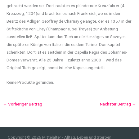
gebracht worden sei. Dort raubten es plündernde Kreuzfahrer (4.
Kreuzzug, 1204)und brachten es nach Frankreich,wo es in den
Besitz des Adligen Geoffrey de Charnay gelangte, der es 1357 in der
Stiftskirche von Lirey (Champagne, bei Troyes) zur Anbetung
ausstellen ließ. Später kam das Tuch an die Herzöge von Savoyen,
die späteren Könige von Italien, die es dem Turiner Domkapitel
schenkten. Dort ist es seitdem in der Capella Regia des Johannes-
Domes verwahrt. Alle 25 Jahre – zuletzt anno 2000 – wird das
Original-Tuch gezeigt, sonst ist eine Kopie ausgestellt.
Keine Produkte gefunden.
←
Vorheriger Beitrag
Nächster Beitrag
→
Copyright © 2026 Mittelalter - Alltag, Leben und Sterben