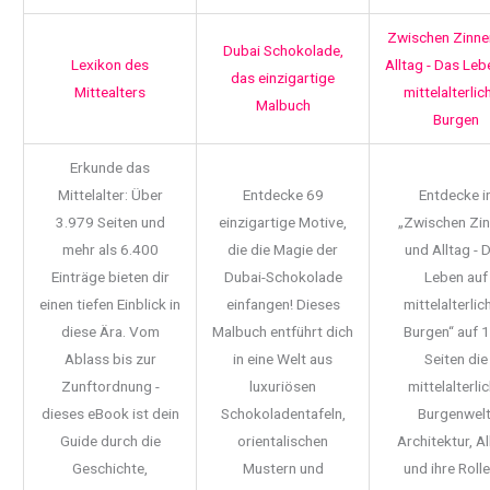
Zwischen Zinne
Dubai Schokolade,
Lexikon des
Alltag - Das Leb
das einzigartige
Mittealters
mittelalterlic
Malbuch
Burgen
Erkunde das
Mittelalter: Über
Entdecke 69
Entdecke i
3.979 Seiten und
einzigartige Motive,
„Zwischen Zi
mehr als 6.400
die die Magie der
und Alltag - 
Einträge bieten dir
Dubai-Schokolade
Leben auf
einen tiefen Einblick in
einfangen! Dieses
mittelalterlic
diese Ära. Vom
Malbuch entführt dich
Burgen“ auf 
Ablass bis zur
in eine Welt aus
Seiten die
Zunftordnung -
luxuriösen
mittelalterli
dieses eBook ist dein
Schokoladentafeln,
Burgenwelt
Guide durch die
orientalischen
Architektur, Al
Geschichte,
Mustern und
und ihre Rolle