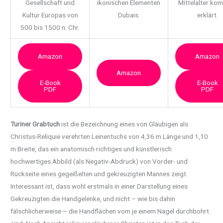
Gesellschaft und
ikonischen Elementen
Mittelalter ko
Kultur Europas von
Dubais.
erklärt.
500 bis 1500 n. Chr.
Amazon
Amazon
Amazon
E-Book
E-Book
PDF
PDF
Turiner Grabtuch
ist die Bezeichnung eines von Gläubigen als
Christus-Reliquie verehrten Leinentuchs von 4,36 m Länge und 1,10
m Breite, das ein anatomisch richtiges und künstlerisch
hochwertiges Abbild (als Negativ-Abdruck) von Vorder- und
Rückseite eines gegeißelten und gekreuzigten Mannes zeigt.
Interessant ist, dass wohl erstmals in einer Darstellung eines
Gekreuzigten die Handgelenke, und nicht – wie bis dahin
fälschlicherweise – die Handflächen vom je einem Nagel durchbohrt